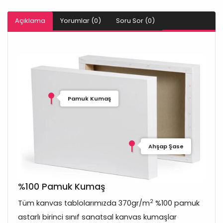
Açıklama
Yorumlar (0)
Soru Sor (0)
Pamuk Kumaş
Ahşap Şase
%100 Pamuk Kumaş
2
Tüm kanvas tablolarımızda 370gr/m
%100 pamuk
astarlı birinci sınıf sanatsal kanvas kumaşlar