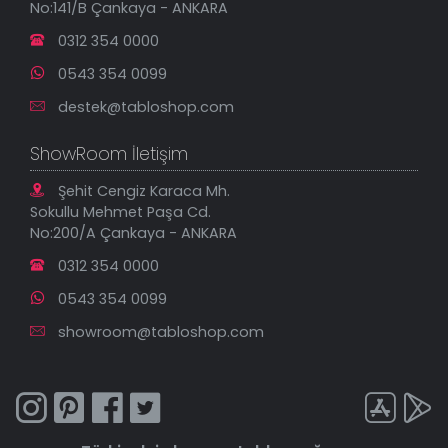
No:141/B Çankaya - ANKARA
İndirimli Tablolar
0312 354 0000
0543 354 0099
destek@tabloshop.com
ShowRoom İletişim
Şehit Cengiz Karaca Mh.
Sokullu Mehmet Paşa Cd.
No:200/A Çankaya - ANKARA
0312 354 0000
0543 354 0099
showroom@tabloshop.com