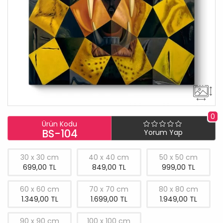
0
Ürün Kodu
BS-104
Yorum Yap
30 x 30 cm
40 x 40 cm
50 x 50 cm
699,00 TL
849,00 TL
999,00 TL
60 x 60 cm
70 x 70 cm
80 x 80 cm
1.349,00 TL
1.699,00 TL
1.949,00 TL
90 x 90 cm
100 x 100 cm