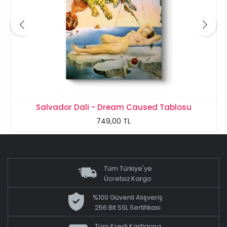
Salvador Dali - Dream Caused Tablosu
749,00 TL
Tüm Türkiye'ye
Ücretsiz Kargo
%100 Güvenli Alışveriş
256 Bit SSL Sertifikası
Tüm Kredi Kartlarına