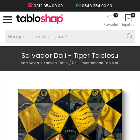
0312 354 00 00
0543 354 00 99
0
0
Favoriler
Sepetim
Salvador Dali - Tiger Tablosu
Ana Sayfa
Kanvas Tablo
Ünlü Ressamların Tabloları