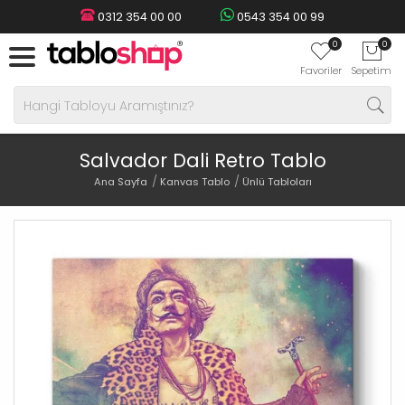
0312 354 00 00
0543 354 00 99
0
0
Favoriler
Sepetim
Salvador Dali Retro Tablo
Ana Sayfa
Kanvas Tablo
Ünlü Tabloları