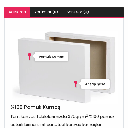
Açıklama
Yorumlar (0)
Soru Sor (0)
Pamuk Kumaş
Ahşap Şase
%100 Pamuk Kumaş
2
Tüm kanvas tablolarımızda 370gr/m
%100 pamuk
astarlı birinci sınıf sanatsal kanvas kumaşlar