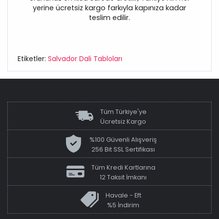
yerine ücretsiz kargo farkıyla kapınıza kadar
teslim edilir.
Etiketler:
Salvador Dali Tabloları
Tüm Türkiye'ye
Ücretsiz Kargo
%100 Güvenli Alışveriş
256 Bit SSL Sertifikası
Tüm Kredi Kartlarına
12 Taksit İmkanı
Havale - Eft
%5 İndirim