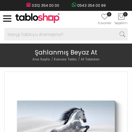
0312 354 00 00
0543 354 00 99
0
0
Favoriler
Sepetim
Şahlanmış Beyaz At
Ana Sayfa
Kanvas Tablo
At Tabloları