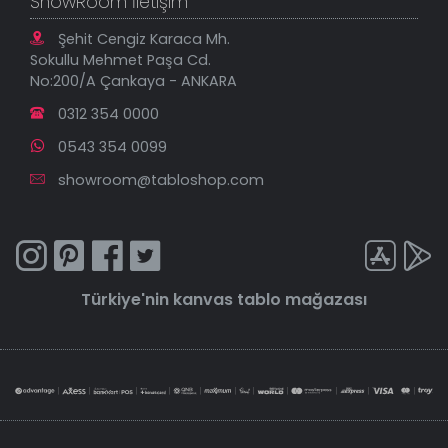
ShowRoom İletişim
Şehit Cengiz Karaca Mh.
Sokullu Mehmet Paşa Cd.
No:200/A Çankaya - ANKARA
0312 354 0000
0543 354 0099
showroom@tabloshop.com
Türkiye'nin
kanvas tablo
mağazası