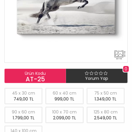
0
Ürün Kodu
AT-25
Yorum Yap
45 x 30 cm
60 x 40 cm
75 x 50 cm
749,00 TL
999,00 TL
1.349,00 TL
90 x 60 cm
100 x 70 cm
125 x 80 cm
1.799,00 TL
2.099,00 TL
2.549,00 TL
140 x 100 cm