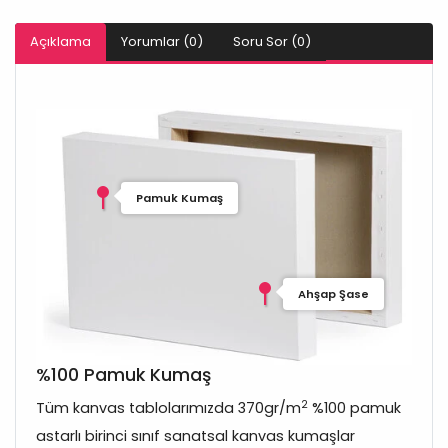
Açıklama
Yorumlar (0)
Soru Sor (0)
Pamuk Kumaş
Ahşap Şase
%100 Pamuk Kumaş
2
Tüm kanvas tablolarımızda 370gr/m
%100 pamuk
astarlı birinci sınıf sanatsal kanvas kumaşlar