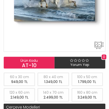
0
Ürün Kodu
AT-10
Yorum Yap
60 x 30 cm
80 x 40 cm
100 x 50 cm
949,00 TL
1.349,00 TL
1.799,00 TL
120 x 60 cm
140 x 70 cm
160 x 80 cm
2.149,00 TL
2.499,00 TL
3.249,00 TL
Çerçeve Modelleri