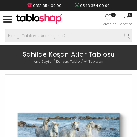
0312 354 00 00
0543 354 00 99
0
0
Favoriler
Sepetim
Sahilde Koşan Atlar Tablosu
Ana Sayfa
Kanvas Tablo
At Tabloları