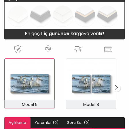
En geç
1 iş gününde
kargoya verilir!
Model 5
Model 8
Açıklama
Yorumlar (0)
Soru Sor (0)