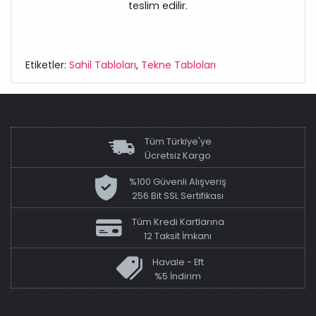
teslim edilir.
Etiketler:
Sahil Tabloları
,
Tekne Tabloları
Tüm Türkiye'ye
Ücretsiz Kargo
%100 Güvenli Alışveriş
256 Bit SSL Sertifikası
Tüm Kredi Kartlarına
12 Taksit İmkanı
Havale - Eft
%5 İndirim