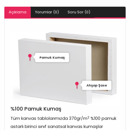
Açıklama
Yorumlar (0)
Soru Sor (0)
Pamuk Kumaş
Ahşap Şase
%100 Pamuk Kumaş
2
Tüm kanvas tablolarımızda 370gr/m
%100 pamuk
astarlı birinci sınıf sanatsal kanvas kumaşlar