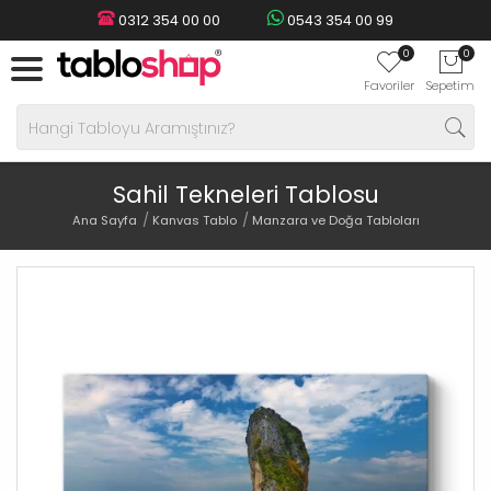
0312 354 00 00
0543 354 00 99
0
0
Favoriler
Sepetim
Sahil Tekneleri Tablosu
Ana Sayfa
Kanvas Tablo
Manzara ve Doğa Tabloları