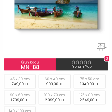
0
Ürün Kodu
MN-88
Yorum Yap
45 x 30 cm
60 x 40 cm
75 x 50 cm
749,00 TL
999,00 TL
1.349,00 TL
90 x 60 cm
100 x 70 cm
125 x 80 cm
1.799,00 TL
2.099,00 TL
2.549,00 TL
140 x 100 cm