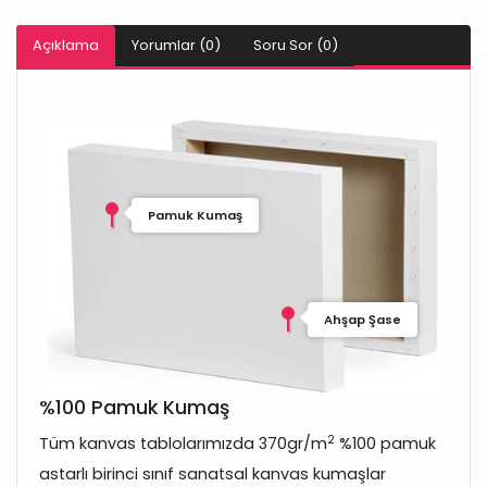
Açıklama
Yorumlar (0)
Soru Sor (0)
Pamuk Kumaş
Ahşap Şase
%100 Pamuk Kumaş
2
Tüm kanvas tablolarımızda 370gr/m
%100 pamuk
astarlı birinci sınıf sanatsal kanvas kumaşlar