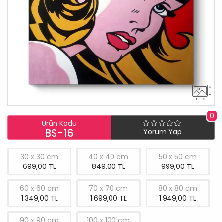
0
Ürün Kodu
BS-16
Yorum Yap
30 x 30 cm
40 x 40 cm
50 x 50 cm
699,00 TL
849,00 TL
999,00 TL
60 x 60 cm
70 x 70 cm
80 x 80 cm
1.349,00 TL
1.699,00 TL
1.949,00 TL
90 x 90 cm
100 x 100 cm