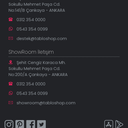
Yeni Eklenenler
Sokullu Mehmet Paşa Cd.
En Çok Satılanlar
No:141/B Çankaya - ANKARA
İndirimli Tablolar
0312 354 0000
0543 354 0099
destek@tabloshop.com
ShowRoom İletişim
Şehit Cengiz Karaca Mh.
Sokullu Mehmet Paşa Cd.
No:200/A Çankaya - ANKARA
0312 354 0000
0543 354 0099
showroom@tabloshop.com