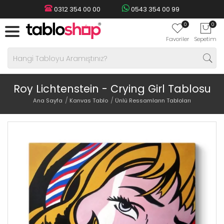
0312 354 00 00
0543 354 00 99
0
0
Favoriler
Sepetim
Roy Lichtenstein - Crying Girl Tablosu
Ana Sayfa
Kanvas Tablo
Ünlü Ressamların Tabloları