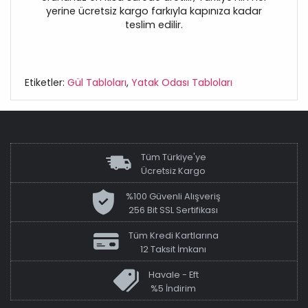
yerine ücretsiz kargo farkıyla kapınıza kadar
teslim edilir.
Etiketler:
Gül Tabloları
,
Yatak Odası Tabloları
Tüm Türkiye'ye
Ücretsiz Kargo
%100 Güvenli Alışveriş
256 Bit SSL Sertifikası
Tüm Kredi Kartlarına
12 Taksit İmkanı
Havale - Eft
%5 İndirim