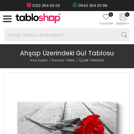
0312 354 00 00
0543 354 00 99
0
0
Favoriler
Sepetim
Ahşap Üzerindeki Gül Tablosu
Ana Sayfa
Kanvas Tablo
Çiçek Tabloları