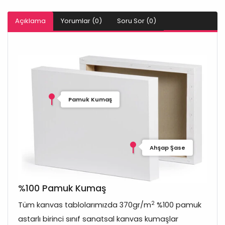
Açıklama
Yorumlar (0)
Soru Sor (0)
Pamuk Kumaş
Ahşap Şase
%100 Pamuk Kumaş
2
Tüm kanvas tablolarımızda 370gr/m
%100 pamuk
astarlı birinci sınıf sanatsal kanvas kumaşlar