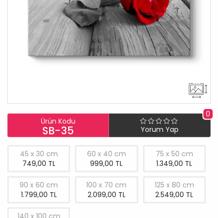
0
Ürün Kodu
SB-35
Yorum Yap
45 x 30 cm
60 x 40 cm
75 x 50 cm
749,00 TL
999,00 TL
1.349,00 TL
90 x 60 cm
100 x 70 cm
125 x 80 cm
1.799,00 TL
2.099,00 TL
2.549,00 TL
140 x 100 cm