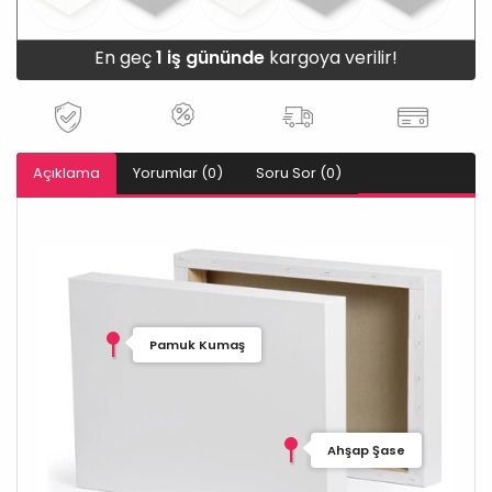
En geç
1 iş gününde
kargoya verilir!
Açıklama
Yorumlar (0)
Soru Sor (0)
Pamuk Kumaş
Ahşap Şase