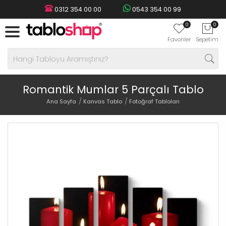
0312 354 00 00
0543 354 00 99
0
0
Favoriler
Sepetim
Romantik Mumlar 5 Parçalı Tablo
Ana Sayfa
Kanvas Tablo
Fotoğraf Tabloları