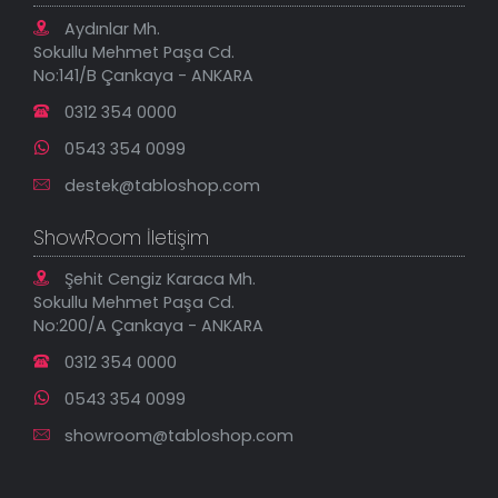
Tablo Saatler
Gizlilik Güvenlik Politikası
Aydınlar Mh.
Yeni Eklenenler
Sokullu Mehmet Paşa Cd.
En Çok Satılanlar
No:141/B Çankaya - ANKARA
İndirimli Tablolar
0312 354 0000
0543 354 0099
destek@tabloshop.com
ShowRoom İletişim
Şehit Cengiz Karaca Mh.
Sokullu Mehmet Paşa Cd.
No:200/A Çankaya - ANKARA
0312 354 0000
0543 354 0099
showroom@tabloshop.com