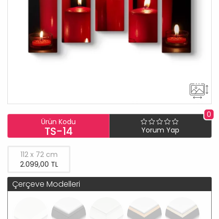
0
Ürün Kodu
TS-14
Yorum Yap
112 x 72 cm
2.099,00 TL
Çerçeve Modelleri