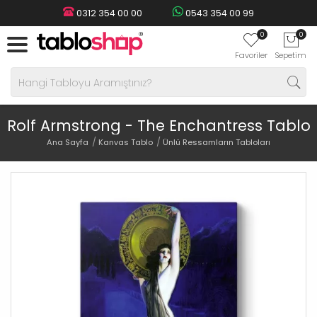
0312 354 00 00
0543 354 00 99
0
0
Favoriler
Sepetim
Rolf Armstrong - The Enchantress Tablo
Ana Sayfa
Kanvas Tablo
Ünlü Ressamların Tabloları