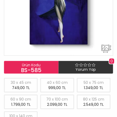
0
Ürün Kodu
BS-585
Yorum Yap
30 x 45 cm
40 x 60 cm
50 x 75 cm
749,00 TL
999,00 TL
1.349,00 TL
60 x 90 cm
70 x 100 cm
80 x 125 cm
1.799,00 TL
2.099,00 TL
2.549,00 TL
100 x 140 cm