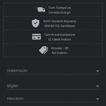
Tüm Türkiye'ye
Ücretsiz Kargo
%100 Güvenli Alışveriş
256 Bit SSL Sertifikası
Tüm Kredi Kartlarına
12 Taksit İmkanı
Havale - Eft
%5 İndirim
Hakkımızda
+200K modeli en uygun fiyat ve kaliteden sunan
TabloShop, müşteri memnuniyetini en üst seviyede
Bilgiler
tutmaya çalışır. Uzman kadrosu ile profesyonel işçilikle
%100 yerli üretim ve 1. sınıf kalite sunar.
Hakkımızda
Hesabım
İletişim Bilgileri
Referanslar