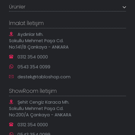
Müşteri Paneli
Banka Hesapları
Ürünler
Tüm Siparişlerim
Sık Sorulan Sorular
Sipariş Takibi
Tablo Ölçü ve Fiyatları
Kanvas Tablolar
Geçerli İade Koşulları
İmalat İletişim
Tablonu Sen Tasarla
Mesafeli Satış Sözleşmesi
Tablo Saatler
Gizlilik Güvenlik Politikası
Aydınlar Mh.
Yeni Eklenenler
Sokullu Mehmet Paşa Cd.
En Çok Satılanlar
No:141/B Çankaya - ANKARA
İndirimli Tablolar
0312 354 0000
0543 354 0099
destek@tabloshop.com
ShowRoom İletişim
Şehit Cengiz Karaca Mh.
Sokullu Mehmet Paşa Cd.
No:200/A Çankaya - ANKARA
0312 354 0000
0543 354 0099