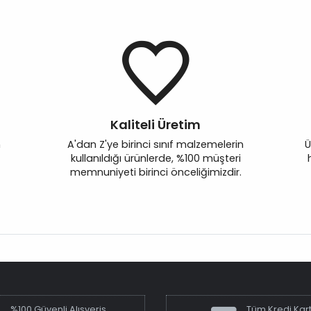
Kaliteli Üretim
n
A'dan Z'ye birinci sınıf malzemelerin
Ü
kullanıldığı ürünlerde, %100 müşteri
memnuniyeti birinci önceliğimizdir.
%100 Güvenli Alışveriş
Tüm Kredi Kart