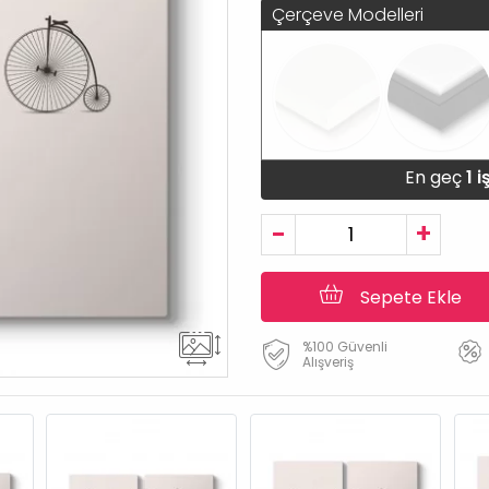
Çerçeve Modelleri
En geç
1 
-
+
Sepete Ekle
%100 Güvenli
Alışveriş