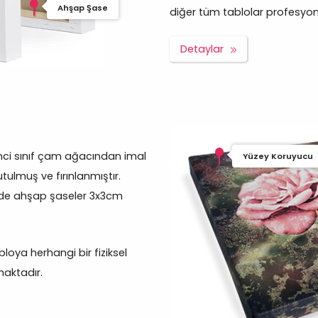
Ahşap Şase
diğer tüm tablolar profesyonel 
Detaylar
inci sınıf çam ağacından imal
Yüzey Koruyucu
tulmuş ve fırınlanmıştır.
rde ahşap şaseler 3x3cm
oya herhangi bir fiziksel
aktadır.