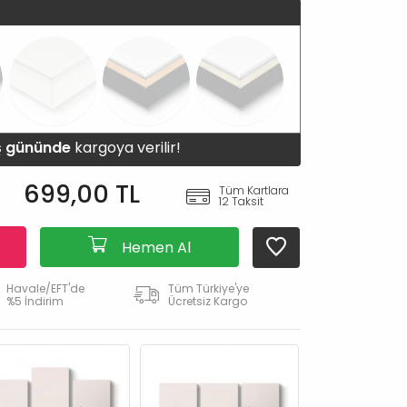
iş gününde
kargoya verilir!
699,00 TL
Tüm Kartlara
12 Taksit
Hemen Al
Havale/EFT'de
Tüm Türkiye'ye
%5 İndirim
Ücretsiz Kargo