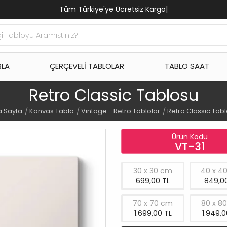
Tüm Türkiye'ye Ücretsiz Kargo
|
RLA
ÇERÇEVELI TABLOLAR
TABLO SAAT
Retro Classic Tablosu
 Sayfa
Kanvas Tablo
Vintage - Retro Tablolar
Retro Classic Tab
Ürün Kodu
VT-31
30 x 30 cm
40 x 4
699,00 TL
849,00
70 x 70 cm
80 x 8
1.699,00 TL
1.949,0