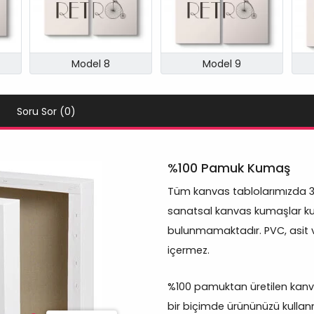
Model 8
Model 9
Soru Sor (0)
%100 Pamuk Kumaş
Tüm kanvas tablolarımızda 
sanatsal kanvas kumaşlar kul
bulunmamaktadır. PVC, asit 
içermez.
%100 pamuktan üretilen kanva
bir biçimde ürününüzü kullan