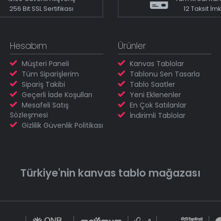
256 Bit SSL Sertifikası
12 Taksit İm
Hesabım
Ürünler
Müşteri Paneli
Kanvas Tablolar
Tüm Siparişlerim
Tablonu Sen Tasarla
Sipariş Takibi
Tablo Saatler
Geçerli İade Koşulları
Yeni Eklenenler
Mesafeli Satış
En Çok Satılanlar
Sözleşmesi
İndirimli Tablolar
Gizlilik Güvenlik Politikası
Türkiye'nin
kanvas tablo
mağazası