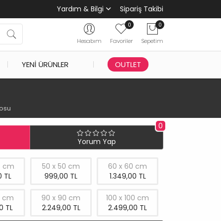
Yardım & Bilgi
Sipariş Takibi
0
0
Hesabım
Favoriler
Sepetim
YENI ÜRÜNLER
OUTLET
losu
0
Yorum Yap
0 cm
50 x 50 cm
60 x 60 cm
 TL
999,00 TL
1.349,00 TL
0 cm
90 x 90 cm
100 x 100 cm
0 TL
2.249,00 TL
2.499,00 TL