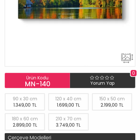
0
Ürün Kodu
MN-140
Yorum Yap
90 x 30 cm
120 x 40 cm
150 x 50 cm
1.349,00 TL
1.699,00 TL
2.199,00 TL
180 x 60 cm
210 x 70 cm
2.899,00 TL
3.749,00 TL
Çerçeve Modelleri