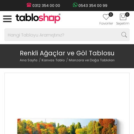
0312 354 00 00
0543 354 00 99
0
0
Favoriler
Sepetim
Renkli Ağaçlar ve Göl Tablosu
Ana Sayfa
Kanvas Tablo
Manzara ve Doğa Tabloları