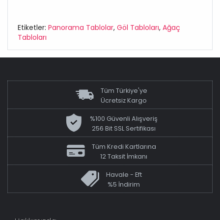
Etiketler:
Panorama Tablolar
,
Göl Tabloları
,
Ağaç
Tabloları
Tüm Türkiye'ye
Ücretsiz Kargo
%100 Güvenli Alışveriş
256 Bit SSL Sertifikası
Tüm Kredi Kartlarına
12 Taksit İmkanı
Havale - Eft
%5 İndirim