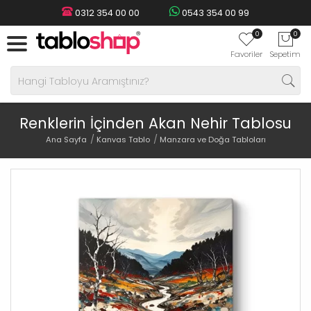
0312 354 00 00
0543 354 00 99
0
0
Favoriler
Sepetim
Renklerin İçinden Akan Nehir Tablosu
Ana Sayfa
Kanvas Tablo
Manzara ve Doğa Tabloları