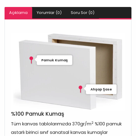
Açıklama
Yorumlar (0)
Soru Sor (0)
Pamuk Kumaş
Ahşap Şase
%100 Pamuk Kumaş
2
Tüm kanvas tablolarımızda 370gr/m
%100 pamuk
astarlı birinci sınıf sanatsal kanvas kumaşlar