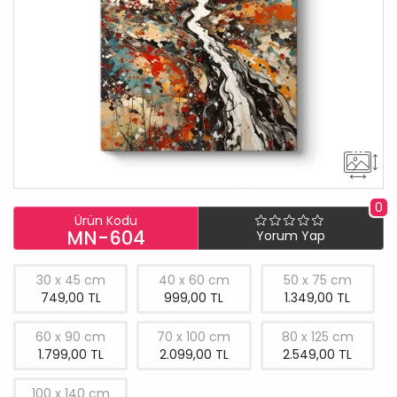
0
Ürün Kodu
MN-604
Yorum Yap
30 x 45 cm
40 x 60 cm
50 x 75 cm
749,00 TL
999,00 TL
1.349,00 TL
60 x 90 cm
70 x 100 cm
80 x 125 cm
1.799,00 TL
2.099,00 TL
2.549,00 TL
100 x 140 cm