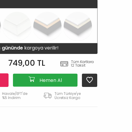
iş gününde
kargoya verilir!
749,00 TL
Tüm Kartlara
12 Taksit
Hemen Al
Havale/EFT'de
Tüm Türkiye'ye
%5 İndirim
Ücretsiz Kargo