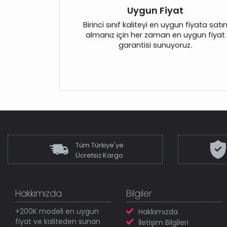
Uygun Fiyat
Birinci sınıf kaliteyi en uygun fiyata satı
almanız için her zaman en uygun fiyat
garantisi sunuyoruz.
Tüm Türkiye'ye
Ücretsiz Kargo
Hakkımızda
Bilgiler
+200K modeli en uygun
Hakkımızda
fiyat ve kaliteden sunan
İletişim Bilgileri