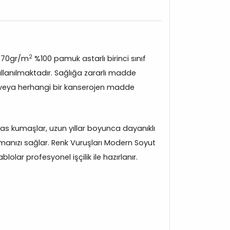
2
370gr/m
%100 pamuk astarlı birinci sınıf
lanılmaktadır. Sağlığa zararlı madde
veya herhangi bir kanserojen madde
s kumaşlar, uzun yıllar boyunca dayanıklı
manızı sağlar. Renk Vuruşları Modern Soyut
olar profesyonel işçilik ile hazırlanır.