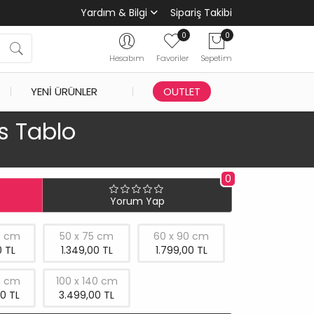
Yardım & Bilgi
Sipariş Takibi
0
0
Hesabım
Favoriler
Sepetim
YENI ÜRÜNLER
OUTLET
s Tablo
0
Yorum Yap
0 cm
50 x 75 cm
60 x 90 cm
 TL
1.349,00 TL
1.799,00 TL
5 cm
100 x 140 cm
0 TL
3.499,00 TL