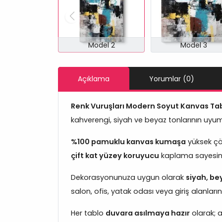
Model 2
Model 3
Açıklama
Yorumlar (0)
Renk Vuruşları Modern Soyut Kanvas Ta
kahverengi, siyah ve beyaz tonlarının uyu
%100 pamuklu kanvas kumaşa
yüksek çözü
çift kat yüzey koruyucu
kaplama sayesinde
Dekorasyonunuza uygun olarak
siyah, bey
salon, ofis, yatak odası veya giriş alanl
Her tablo
duvara asılmaya hazır
olarak; a