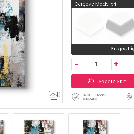
Çerçeve Modelleri
En geç
1 
-
+
Sepete Ekle
%100 Güvenli
Alışveriş