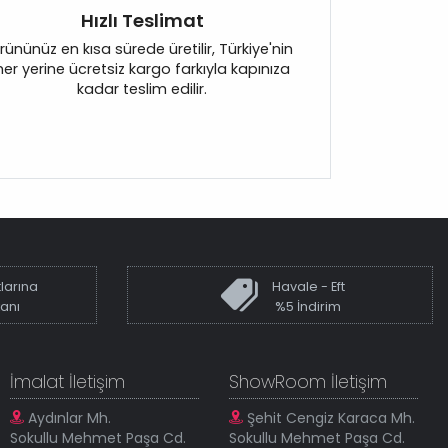
Hızlı Teslimat
rününüz en kısa sürede üretilir, Türkiye'nin
her yerine ücretsiz kargo farkıyla kapınıza
kadar teslim edilir.
larına
Havale - Eft
kanı
%5 İndirim
İmalat İletişim
ShowRoom İletişim
Aydınlar Mh.
Şehit Cengiz Karaca Mh.
Sokullu Mehmet Paşa Cd.
Sokullu Mehmet Paşa Cd.