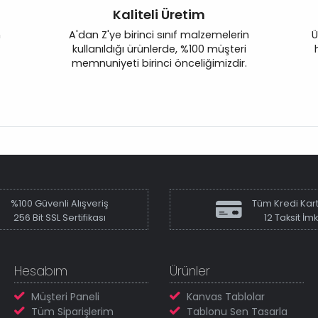
Kaliteli Üretim
n
A'dan Z'ye birinci sınıf malzemelerin
Ü
kullanıldığı ürünlerde, %100 müşteri
memnuniyeti birinci önceliğimizdir.
%100 Güvenli Alışveriş
Tüm Kredi Kart
256 Bit SSL Sertifikası
12 Taksit İm
Hesabım
Ürünler
Müşteri Paneli
Kanvas Tablolar
Tüm Siparişlerim
Tablonu Sen Tasarla