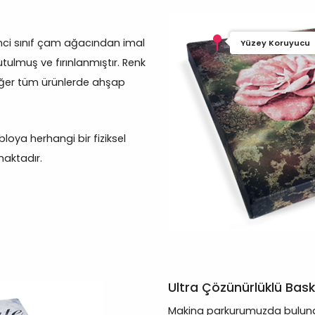
inci sınıf çam ağacından imal
Yüzey Koruyucu
tulmuş ve fırınlanmıştır. Renk
iğer tüm ürünlerde ahşap
oya herhangi bir fiziksel
aktadır.
Ultra Çözünürlüklü Bask
Makina parkurumuzda bulunan