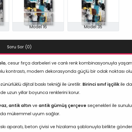
Model 16
Model 35
Soru Sor (0)
blo
, cesur fırça darbeleri ve canlı renk kombinasyonuyla yaşam a
mlu kontrastı, modern dekorasyonda güçlü bir odak noktası olu
nürlüklü dijital baskı tekniği ile üretilir.
Birinci sınıf işçilik
ile da
 uzun yıllar boyunca renklerini korur.
az, antik altın
ve
antik gümüş çerçeve
seçenekleri ile sunulur
arında mükemmel uyum sağlar.
skı aparatı, beton çivisi ve hizalama şablonuyla birlikte gönderi