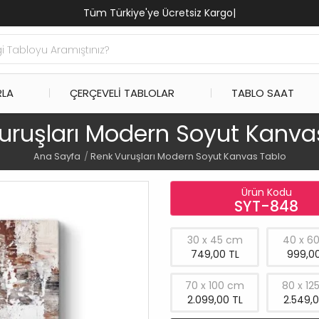
Tüm Türkiye'ye Ücretsiz Kargo
|
RLA
ÇERÇEVELI TABLOLAR
TABLO SAAT
uruşları Modern Soyut Kanva
Ana Sayfa
Renk Vuruşları Modern Soyut Kanvas Tablo
Ürün Kodu
SYT-848
30 x 45 cm
40 x 6
749,00 TL
999,00
70 x 100 cm
80 x 12
2.099,00 TL
2.549,0