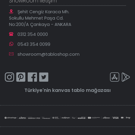
ShowRoom İletişim
Şehit Cengiz Karaca Mh.
Sokullu Mehmet Paşa Cd.
No:200/A Çankaya - ANKARA
0312 354 0000
0543 354 0099
showroom@tabloshop.com
Türkiye'nin
kanvas tablo
mağazası