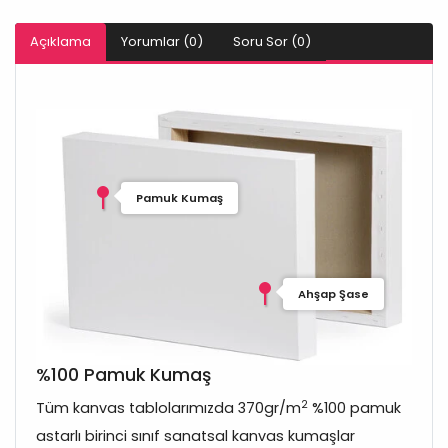
Açıklama
Yorumlar (0)
Soru Sor (0)
Pamuk Kumaş
Ahşap Şase
%100 Pamuk Kumaş
2
Tüm kanvas tablolarımızda 370gr/m
%100 pamuk
astarlı birinci sınıf sanatsal kanvas kumaşlar