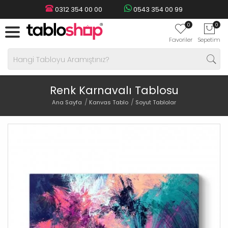
0312 354 00 00
0543 354 00 99
0
0
Favoriler
Sepetim
Renk Karnavalı Tablosu
Ana Sayfa
Kanvas Tablo
Soyut Tablolar