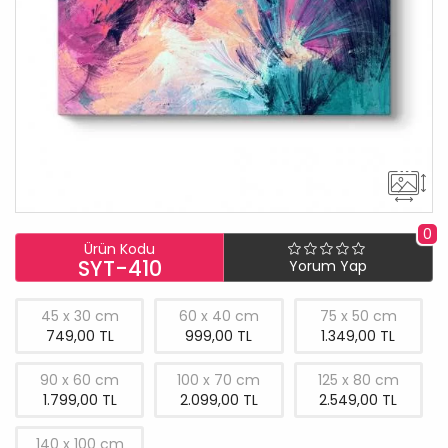
0
Ürün Kodu
SYT-410
Yorum Yap
45 x 30 cm
60 x 40 cm
75 x 50 cm
749,00 TL
999,00 TL
1.349,00 TL
90 x 60 cm
100 x 70 cm
125 x 80 cm
1.799,00 TL
2.099,00 TL
2.549,00 TL
140 x 100 cm