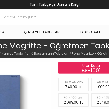
Tüm Türkiye'ye Ücretsiz Kargo
|
RLA
ÇERÇEVELI TABLOLAR
TABLO SAAT
ne Magritte - Öğretmen Tabl
Kanvas Tablo
Ünlü Ressamların Tabloları
Rene Magritte - Öğret
Ürün Kodu
BS-1001
30 x 45 cm
40 x 6
749,00 TL
999,00
70 x 100 cm
80 x 12
2.099,00 TL
2.549,0