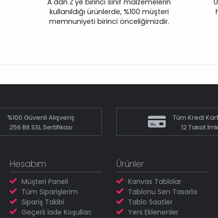
n
A'dan Z'ye birinci sınıf malzemelerin
Ü
kullanıldığı ürünlerde, %100 müşteri
memnuniyeti birinci önceliğimizdir.
%100 Güvenli Alışveriş
Tüm Kredi Kart
256 Bit SSL Sertifikası
12 Taksit İm
Hesabım
Ürünler
Müşteri Paneli
Kanvas Tablolar
Tüm Siparişlerim
Tablonu Sen Tasarla
Sipariş Takibi
Tablo Saatler
Geçerli İade Koşulları
Yeni Eklenenler