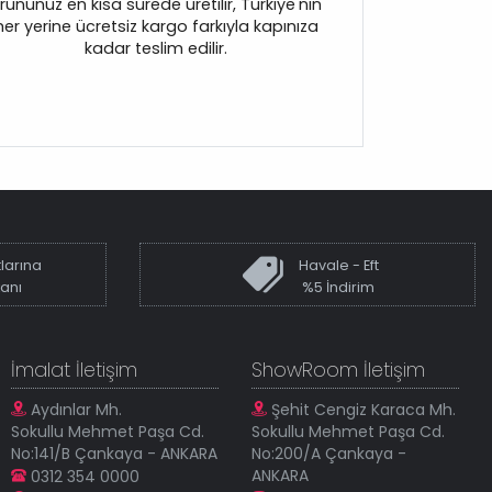
rününüz en kısa sürede üretilir, Türkiye'nin
her yerine ücretsiz kargo farkıyla kapınıza
kadar teslim edilir.
larına
Havale - Eft
kanı
%5 İndirim
İmalat İletişim
ShowRoom İletişim
Aydınlar Mh.
Şehit Cengiz Karaca Mh.
Sokullu Mehmet Paşa Cd.
Sokullu Mehmet Paşa Cd.
No:141/B Çankaya - ANKARA
No:200/A Çankaya -
ANKARA
0312 354 0000