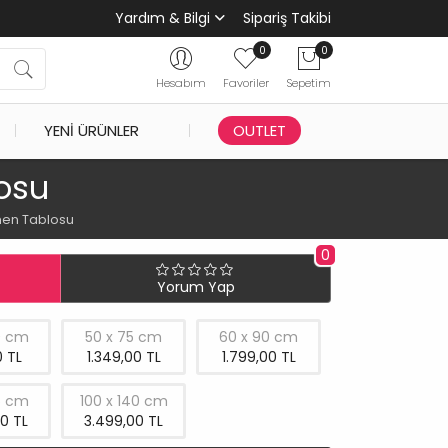
Yardım & Bilgi
Sipariş Takibi
0
0
Hesabım
Favoriler
Sepetim
YENI ÜRÜNLER
OUTLET
osu
men Tablosu
0
Yorum Yap
0 cm
50 x 75 cm
60 x 90 cm
 TL
1.349,00 TL
1.799,00 TL
5 cm
100 x 140 cm
0 TL
3.499,00 TL