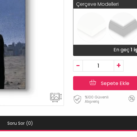
Çerçeve Modelleri
En geç
1 
-
+
Sepete Ekle
%100 Güvenli
Alışveriş
Soru Sor (0)