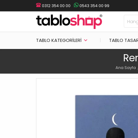
0312 354 00 00
0543 354 00 99
TABLO KATEGORILERI
TABLO TASA
Re
Ana Sayfa