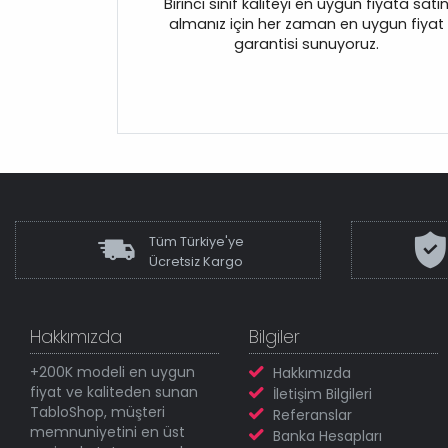
Birinci sınıf kaliteyi en uygun fiyata satı
almanız için her zaman en uygun fiyat
garantisi sunuyoruz.
Tüm Türkiye'ye
Ücretsiz Kargo
Hakkımızda
Bilgiler
+200K modeli en uygun
Hakkımızda
fiyat ve kaliteden sunan
İletişim Bilgileri
TabloShop, müşteri
Referanslar
memnuniyetini en üst
Banka Hesapları