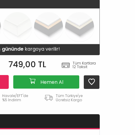
iş gününde
kargoya verilir!
749,00 TL
Tüm Kartlara
12 Taksit
Hemen Al
Havale/EFT'de
Tüm Türkiye'ye
%5 İndirim
Ücretsiz Kargo