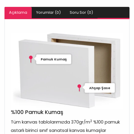
Açıklama
Yorumlar (0)
Soru Sor (0)
Pamuk Kumaş
Ahşap Şase
%100 Pamuk Kumaş
2
Tüm kanvas tablolarımızda 370gr/m
%100 pamuk
astarlı birinci sınıf sanatsal kanvas kumaşlar