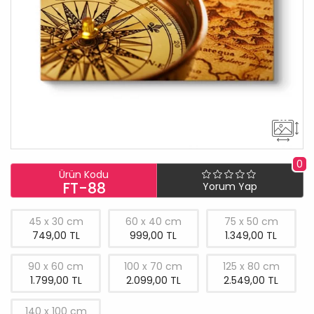
0
Ürün Kodu
FT-88
Yorum Yap
45 x 30 cm
60 x 40 cm
75 x 50 cm
749,00 TL
999,00 TL
1.349,00 TL
90 x 60 cm
100 x 70 cm
125 x 80 cm
1.799,00 TL
2.099,00 TL
2.549,00 TL
140 x 100 cm