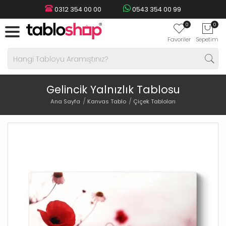
0312 354 00 00
0543 354 00 99
0
0
Favoriler
Sepetim
Gelincik Yalnızlık Tablosu
Ana Sayfa
Kanvas Tablo
Çiçek Tabloları