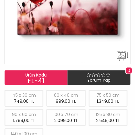
0
Ürün Kodu
FL-41
Yorum Yap
45 x 30 cm
60 x 40 cm
75 x 50 cm
749,00 TL
999,00 TL
1.349,00 TL
90 x 60 cm
100 x 70 cm
125 x 80 cm
1.799,00 TL
2.099,00 TL
2.549,00 TL
140 x 100 cm