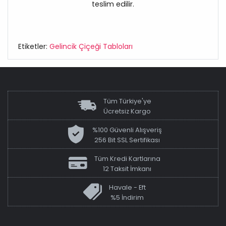
teslim edilir.
Etiketler:
Gelincik Çiçeği Tabloları
Tüm Türkiye'ye
Ücretsiz Kargo
%100 Güvenli Alışveriş
256 Bit SSL Sertifikası
Tüm Kredi Kartlarına
12 Taksit İmkanı
Havale - Eft
%5 İndirim