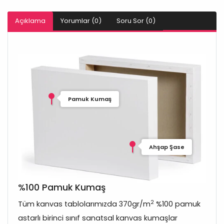
Açıklama
Yorumlar (0)
Soru Sor (0)
Pamuk Kumaş
Ahşap Şase
%100 Pamuk Kumaş
2
Tüm kanvas tablolarımızda 370gr/m
%100 pamuk
astarlı birinci sınıf sanatsal kanvas kumaşlar