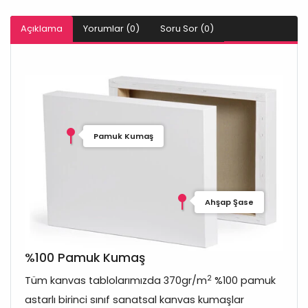
Açıklama
Yorumlar (0)
Soru Sor (0)
Pamuk Kumaş
Ahşap Şase
%100 Pamuk Kumaş
2
Tüm kanvas tablolarımızda 370gr/m
%100 pamuk
astarlı birinci sınıf sanatsal kanvas kumaşlar