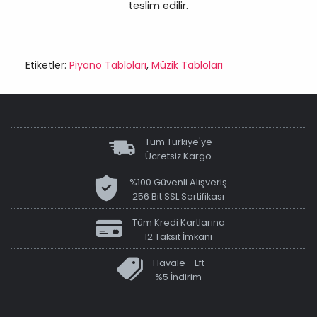
teslim edilir.
Etiketler:
Piyano Tabloları
,
Müzik Tabloları
Tüm Türkiye'ye
Ücretsiz Kargo
%100 Güvenli Alışveriş
256 Bit SSL Sertifikası
Tüm Kredi Kartlarına
12 Taksit İmkanı
Havale - Eft
%5 İndirim