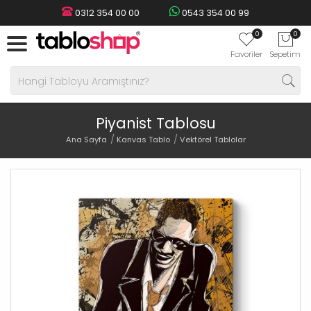
0312 354 00 00
0543 354 00 99
0
0
Favoriler
Sepetim
Piyanist Tablosu
Ana Sayfa
Kanvas Tablo
Vektörel Tablolar