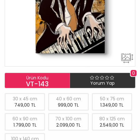
0
Ürün Kodu
VT-143
Yorum Yap
30 x 45 cm
40 x 60 cm
50 x 75 cm
749,00 TL
999,00 TL
1.349,00 TL
60 x 90 cm
70 x 100 cm
80 x 125 cm
1.799,00 TL
2.099,00 TL
2.549,00 TL
100 x 140 cm