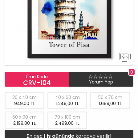
0
Ürün Kodu
CRV-104
Yorum Yap
30 x 40 cm
40 x 60 cm
50 x 70 cm
949,00 TL
1.249,00 TL
1.699,00 TL
60 x 90 cm
70 x 100 cm
2.199,00 TL
2.499,00 TL
En geç
1 iş gününde
kargoya verilir!