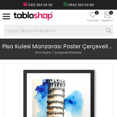
0312 354 00 00
0543 354 00 99
0
0
Favoriler
Sepetim
Pisa Kulesi Manzarası Poster Çerçeveli Tablo
Ana Sayfa
Çerçeveli Posterler