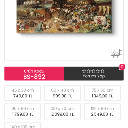
0
Ürün Kodu
BS-892
Yorum Yap
45 x 30 cm
60 x 40 cm
75 x 50 cm
749,00 TL
999,00 TL
1.349,00 TL
90 x 60 cm
100 x 70 cm
125 x 80 cm
1.799,00 TL
2.099,00 TL
2.549,00 TL
140 x 100 cm