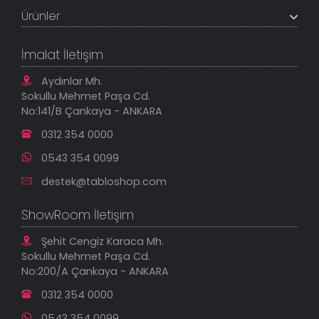
Müşteri Paneli
Banka Hesapları
Ürünler
Tüm Siparişlerim
Sık Sorulan Sorular
Sipariş Takibi
Tablo Ölçü ve Fiyatları
Kanvas Tablolar
Geçerli İade Koşulları
İmalat İletişim
Tablonu Sen Tasarla
Mesafeli Satış Sözleşmesi
Tablo Saatler
Gizlilik Güvenlik Politikası
Aydınlar Mh.
Yeni Eklenenler
Sokullu Mehmet Paşa Cd.
En Çok Satılanlar
No:141/B Çankaya - ANKARA
İndirimli Tablolar
0312 354 0000
0543 354 0099
destek@tabloshop.com
ShowRoom İletişim
Şehit Cengiz Karaca Mh.
Sokullu Mehmet Paşa Cd.
No:200/A Çankaya - ANKARA
0312 354 0000
0543 354 0099