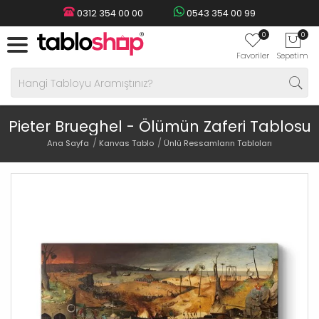
0312 354 00 00
0543 354 00 99
0
0
Favoriler
Sepetim
Pieter Brueghel - Ölümün Zaferi Tablosu
Ana Sayfa
Kanvas Tablo
Ünlü Ressamların Tabloları