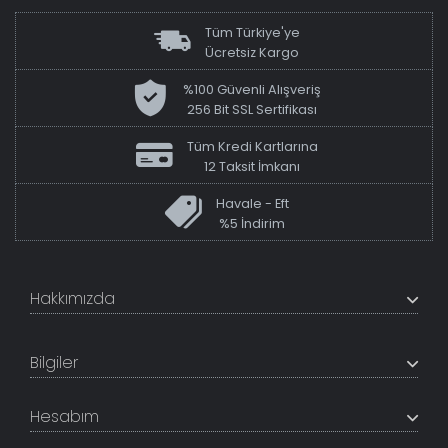
Tüm Türkiye'ye
Ücretsiz Kargo
%100 Güvenli Alışveriş
256 Bit SSL Sertifikası
Tüm Kredi Kartlarına
12 Taksit İmkanı
Havale - Eft
%5 İndirim
Hakkımızda
+200K modeli en uygun fiyat ve kaliteden sunan
TabloShop, müşteri memnuniyetini en üst seviyede
Bilgiler
tutmaya çalışır. Uzman kadrosu ile profesyonel işçilikle
%100 yerli üretim ve 1. sınıf kalite sunar.
Hakkımızda
Hesabım
İletişim Bilgileri
Referanslar