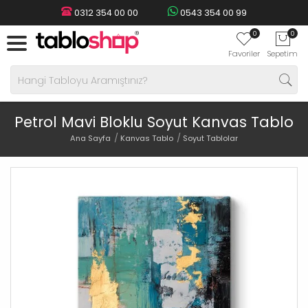
0312 354 00 00
0543 354 00 99
0
0
Favoriler
Sepetim
Petrol Mavi Bloklu Soyut Kanvas Tablo
Ana Sayfa
Kanvas Tablo
Soyut Tablolar