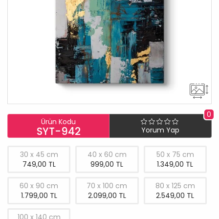
0
Ürün Kodu
SYT-942
Yorum Yap
30 x 45 cm
40 x 60 cm
50 x 75 cm
749,00 TL
999,00 TL
1.349,00 TL
60 x 90 cm
70 x 100 cm
80 x 125 cm
1.799,00 TL
2.099,00 TL
2.549,00 TL
100 x 140 cm