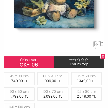
0
Ürün Kodu
CK-106
Yorum Yap
45 x 30 cm
60 x 40 cm
75 x 50 cm
749,00 TL
999,00 TL
1.349,00 TL
90 x 60 cm
100 x 70 cm
125 x 80 cm
1.799,00 TL
2.099,00 TL
2.549,00 TL
140 x 100 cm