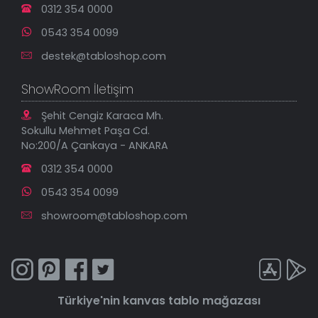
0312 354 0000
0543 354 0099
destek@tabloshop.com
ShowRoom İletişim
Şehit Cengiz Karaca Mh.
Sokullu Mehmet Paşa Cd.
No:200/A Çankaya - ANKARA
0312 354 0000
0543 354 0099
showroom@tabloshop.com
Türkiye'nin
kanvas tablo
mağazası