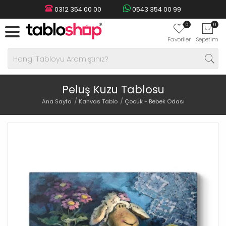
0312 354 00 00
0543 354 00 99
0
0
Favoriler
Sepetim
Peluş Kuzu Tablosu
Ana Sayfa
Kanvas Tablo
Çocuk - Bebek Odası