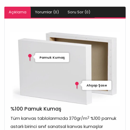
Açıklama
Yorumlar (0)
Soru Sor (0)
Pamuk Kumaş
Ahşap Şase
%100 Pamuk Kumaş
2
Tüm kanvas tablolarımızda 370gr/m
%100 pamuk
astarlı birinci sınıf sanatsal kanvas kumaşlar