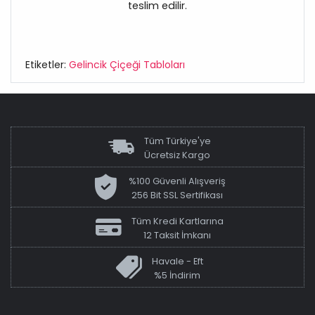
teslim edilir.
Etiketler:
Gelincik Çiçeği Tabloları
Tüm Türkiye'ye
Ücretsiz Kargo
%100 Güvenli Alışveriş
256 Bit SSL Sertifikası
Tüm Kredi Kartlarına
12 Taksit İmkanı
Havale - Eft
%5 İndirim