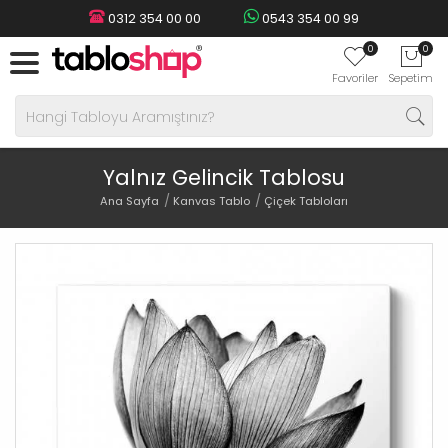
0312 354 00 00
0543 354 00 99
0
0
Favoriler
Sepetim
Yalnız Gelincik Tablosu
Ana Sayfa
Kanvas Tablo
Çiçek Tabloları