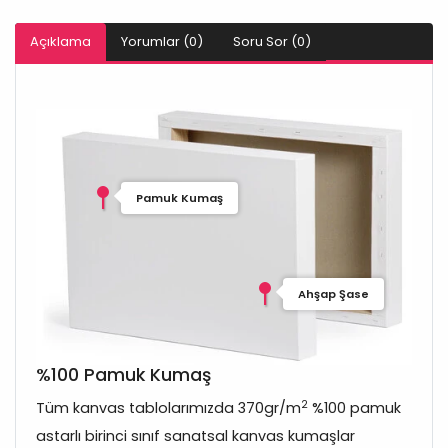
Açıklama
Yorumlar (0)
Soru Sor (0)
Pamuk Kumaş
Ahşap Şase
%100 Pamuk Kumaş
2
Tüm kanvas tablolarımızda 370gr/m
%100 pamuk
astarlı birinci sınıf sanatsal kanvas kumaşlar