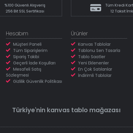
%100 Güvenli Alışveriş
Tüm Kredi Kart
256 Bit SSL Sertifikası
12 Taksit İm
Hesabım
Ürünler
Müşteri Paneli
Kanvas Tablolar
Tüm Siparişlerim
Tablonu Sen Tasarla
Sipariş Takibi
Tablo Saatler
Geçerli İade Koşulları
Yeni Eklenenler
Mesafeli Satış
En Çok Satılanlar
Sözleşmesi
İndirimli Tablolar
Gizlilik Güvenlik Politikası
Türkiye'nin
kanvas tablo
mağazası