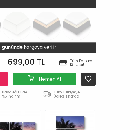
iş gününde
kargoya verilir!
699,00 TL
Tüm Kartlara
12 Taksit
Hemen Al
Havale/EFT'de
Tüm Türkiye'ye
%5 İndirim
Ücretsiz Kargo