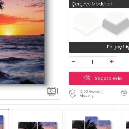
Çerçeve Modelleri
En geç
1 
-
+
Sepete Ekle
%100 Güvenli
Alışveriş