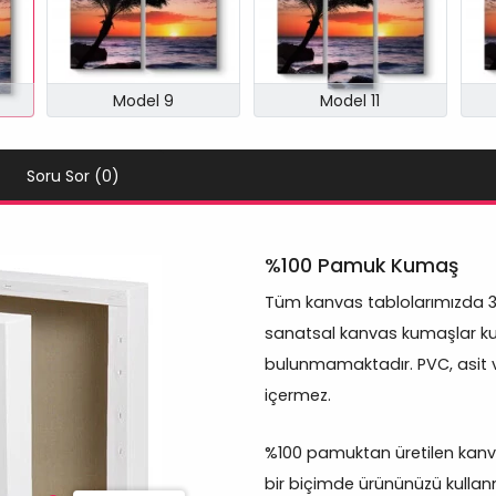
Model 9
Model 11
Soru Sor (0)
%100 Pamuk Kumaş
Tüm kanvas tablolarımızda 
sanatsal kanvas kumaşlar kul
bulunmamaktadır. PVC, asit 
içermez.
%100 pamuktan üretilen kanva
bir biçimde ürününüzü kullan