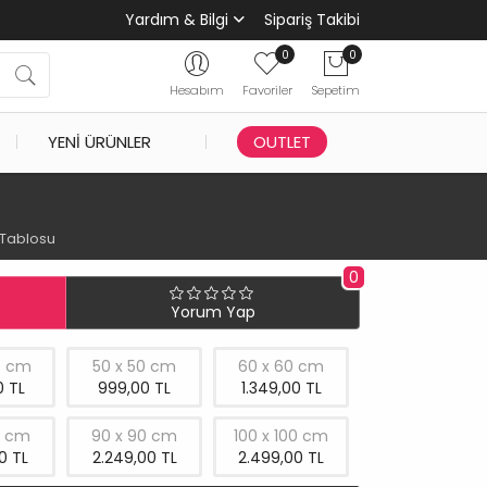
Yardım & Bilgi
Sipariş Takibi
0
0
Hesabım
Favoriler
Sepetim
YENI ÜRÜNLER
OUTLET
 Tablosu
0
Yorum Yap
0 cm
50 x 50 cm
60 x 60 cm
 TL
999,00 TL
1.349,00 TL
0 cm
90 x 90 cm
100 x 100 cm
0 TL
2.249,00 TL
2.499,00 TL