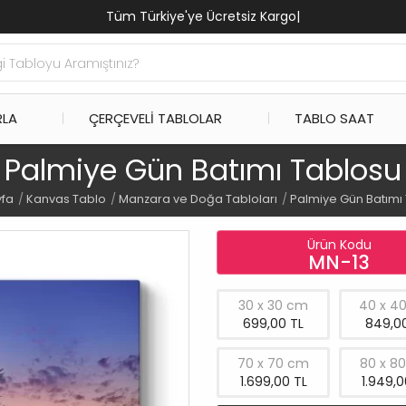
Tüm Türkiye'ye Ücretsiz Kargo
|
RLA
ÇERÇEVELI TABLOLAR
TABLO SAAT
Palmiye Gün Batımı Tablosu
yfa
Kanvas Tablo
Manzara ve Doğa Tabloları
Palmiye Gün Batımı
Ürün Kodu
MN-13
30 x 30 cm
40 x 4
699,00 TL
849,00
70 x 70 cm
80 x 8
1.699,00 TL
1.949,0