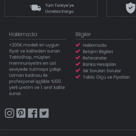
Tüm Türkiye'ye
Ücretsiz Kargo
Hakkımızda
Bilgiler
+200K modeli en uygun
Hakkımızda
fiyat ve kaliteden sunan
İletişim Bilgileri
TabloShop, müşteri
Referanslar
memnuniyetini en üst
Banka Hesapları
seviyede tutmaya çalışır.
Sık Sorulan Sorular
Uzman kadrosu ile
Tablo Ölçü ve Fiyatları
profesyonel işçilikle %100
yerli üretim ve 1. sınıf kalite
sunar.