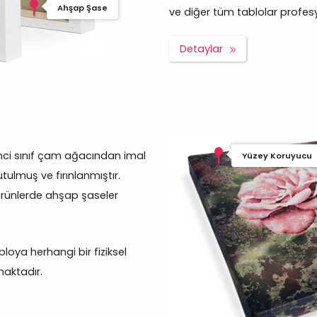
Ahşap Şase
ve diğer tüm tablolar profesyon
Detaylar
inci sınıf çam ağacından imal
Yüzey Koruyucu
tulmuş ve fırınlanmıştır.
ürünlerde ahşap şaseler
oya herhangi bir fiziksel
aktadır.