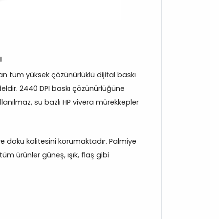
ı
 tüm yüksek çözünürlüklü dijital baskı
eldir. 2440 DPI baskı çözünürlüğüne
llanılmaz, su bazlı HP vivera mürekkepler
k ve doku kalitesini korumaktadır. Palmiye
üm ürünler güneş, ışık, flaş gibi