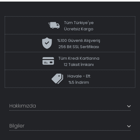
Tüm Türkiye'ye
Ücretsiz Kargo
%100 Güvenli Alışveriş
256 Bit SSL Sertifikası
Tüm Kredi Kartlarına
12 Taksit İmkanı
Havale - Eft
%5 İndirim
Hakkımızda
+200K modeli en uygun fiyat ve kaliteden sunan
TabloShop, müşteri memnuniyetini en üst seviyede
Bilgiler
tutmaya çalışır. Uzman kadrosu ile profesyonel işçilikle
%100 yerli üretim ve 1. sınıf kalite sunar.
Hakkımızda