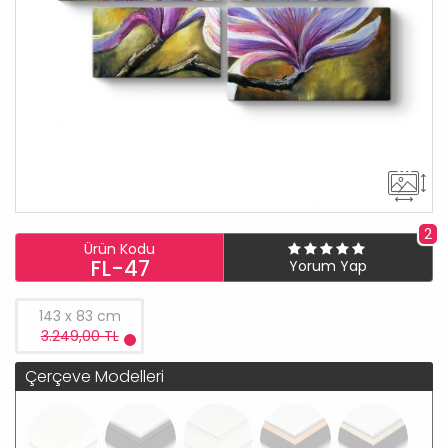
2
Ürün Kodu
FL-47
Yorum Yap
143 x 83 cm
3.249,00 TL
Çerçeve Modelleri