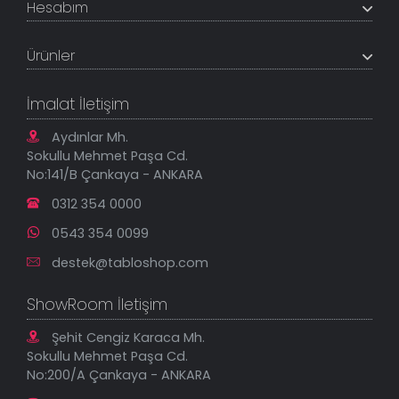
Hesabım
İletişim Bilgileri
Referanslar
Müşteri Paneli
Banka Hesapları
Ürünler
Tüm Siparişlerim
Sık Sorulan Sorular
Sipariş Takibi
Tablo Ölçü ve Fiyatları
Kanvas Tablolar
Geçerli İade Koşulları
İmalat İletişim
Tablonu Sen Tasarla
Mesafeli Satış Sözleşmesi
Tablo Saatler
Gizlilik Güvenlik Politikası
Aydınlar Mh.
Yeni Eklenenler
Sokullu Mehmet Paşa Cd.
En Çok Satılanlar
No:141/B Çankaya - ANKARA
İndirimli Tablolar
0312 354 0000
0543 354 0099
destek@tabloshop.com
ShowRoom İletişim
Şehit Cengiz Karaca Mh.
Sokullu Mehmet Paşa Cd.
No:200/A Çankaya - ANKARA