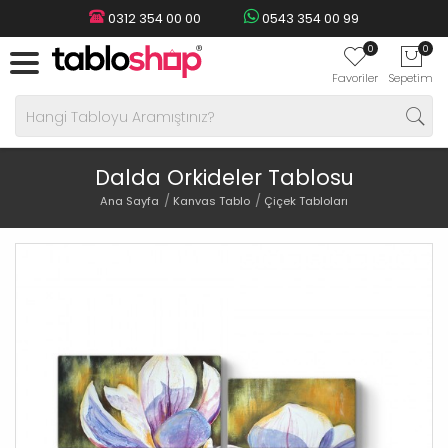
0312 354 00 00
0543 354 00 99
0
0
Favoriler
Sepetim
Dalda Orkideler Tablosu
Ana Sayfa
Kanvas Tablo
Çiçek Tabloları