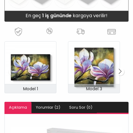
En geç
1 iş gününde
kargoya verilir!
Model 1
Model 3
Açıklama
Yorumlar (2)
Soru Sor (0)