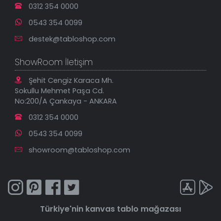
0312 354 0000
0543 354 0099
destek@tabloshop.com
ShowRoom İletişim
Şehit Cengiz Karaca Mh.
Sokullu Mehmet Paşa Cd.
No:200/A Çankaya - ANKARA
0312 354 0000
0543 354 0099
showroom@tabloshop.com
Türkiye'nin
kanvas tablo
mağazası