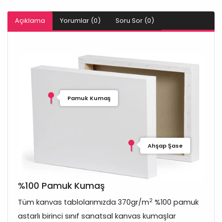
Açıklama
Yorumlar (0)
Soru Sor (0)
Pamuk Kumaş
Ahşap Şase
%100 Pamuk Kumaş
2
Tüm kanvas tablolarımızda 370gr/m
%100 pamuk
astarlı birinci sınıf sanatsal kanvas kumaşlar