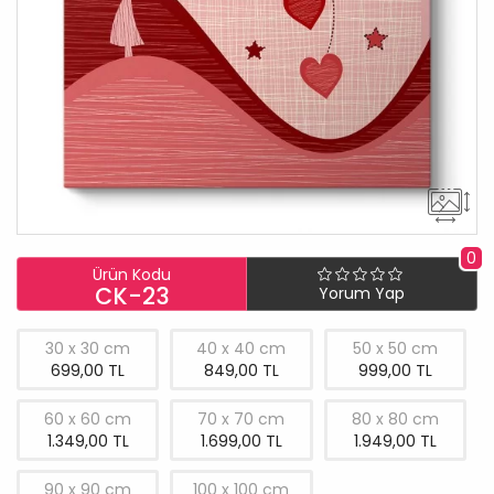
0
Ürün Kodu
CK-23
Yorum Yap
30 x 30 cm
40 x 40 cm
50 x 50 cm
699,00 TL
849,00 TL
999,00 TL
60 x 60 cm
70 x 70 cm
80 x 80 cm
1.349,00 TL
1.699,00 TL
1.949,00 TL
90 x 90 cm
100 x 100 cm