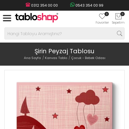
0312 354 00 00
0543 354 00 99
0
0
Favoriler
Sepetim
Şirin Peyzaj Tablosu
Ana Sayfa
Kanvas Tablo
Çocuk - Bebek Odası