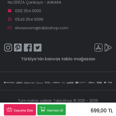
No:200/A Çankaya - ANKARA
0312 354 0000
0543 354 0099
showroom@tabloshop.com
Türkiye'nin
kanvas tablo
mağazası
Tüm hakları saklıdır TabloShop © 2010 - 2026
699,00 TL
Tabloshop, 256 bit şifreleme sistemiyle korunmaktadır.
Sepete Ekle
Hemen Al