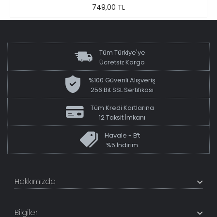
749,00 TL
Tüm Türkiye'ye
Ücretsiz Kargo
%100 Güvenli Alışveriş
256 Bit SSL Sertifikası
Tüm Kredi Kartlarına
12 Taksit İmkanı
Havale - Eft
%5 İndirim
Hakkımızda
+200K modeli en uygun fiyat ve kaliteden sunan
TabloShop, müşteri memnuniyetini en üst seviyede
Bilgiler