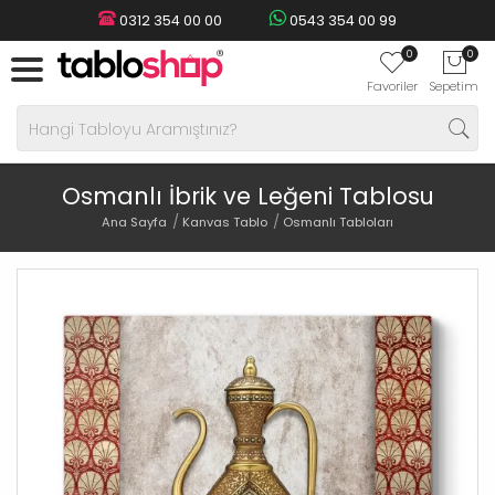
0312 354 00 00
0543 354 00 99
0
0
Favoriler
Sepetim
Osmanlı İbrik ve Leğeni Tablosu
Ana Sayfa
Kanvas Tablo
Osmanlı Tabloları