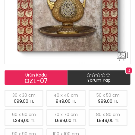
0
Ürün Kodu
OZL-07
Yorum Yap
30 x 30 cm
40 x 40 cm
50 x 50 cm
699,00 TL
849,00 TL
999,00 TL
60 x 60 cm
70 x 70 cm
80 x 80 cm
1.349,00 TL
1.699,00 TL
1.949,00 TL
90 x 90 cm
100 x 100 cm