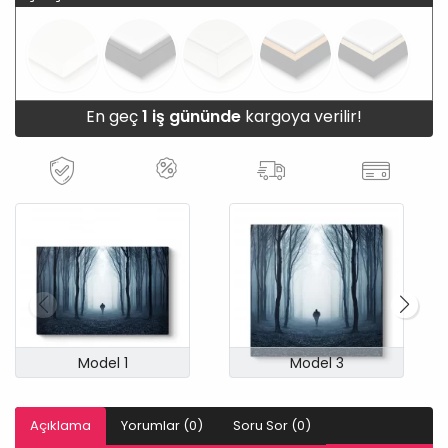
En geç
1 iş gününde
kargoya verilir!
Model 1
Model 3
Açıklama
Yorumlar (0)
Soru Sor (0)