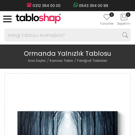
0312 354 00 00
0543 354 00 99
0
0
Favoriler
Sepetim
Ormanda Yalnızlık Tablosu
Ana Sayfa
Kanvas Tablo
Fotoğraf Tabloları