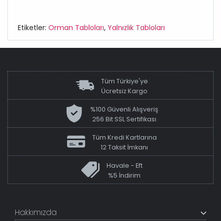
Etiketler:
Orman Tabloları
,
Yalnızlık Tabloları
Tüm Türkiye'ye
Ücretsiz Kargo
%100 Güvenli Alışveriş
256 Bit SSL Sertifikası
Tüm Kredi Kartlarına
12 Taksit İmkanı
Havale - Eft
%5 İndirim
Hakkımızda