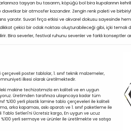
rlarınıza taşıyan bu tasarım, köpüğü bol bira kupalarının kehrib
avetkar bir atmosfer kazandırır. Zengin renk paleti ve birbiriy
ns yaratır. Suvari fırça etkisi ve akvarel dokusu sayesinde 
ikkat çekici bir odak noktası oluşturabileceği gibi, içki temalı d
ir. Bira severler, festival ruhunu sevenler ve farklı konseptler ar
erçeveli poster tablolar, 1. sınıf teknik malzemeler,
mnuniyeti ilkesi olarak üretilmektedir.
ki makine techizatımızla en kaliteli ve en uygun
turuyoruz. Üretimden tarafınıza ulaşıncaya kadar tüm
ınıf %100 yerli plastik lamine tablo çerçeveleri ile kaliteli
ma, arka kapaması, askı aparatı ve 1. sınıf paketleme ile
eli Tablo Setleri'ni Ücretsiz kargo, En uygun ve ucuz
z %100 yerli sermaye ve ürünler ile üretilmekte ve satışa