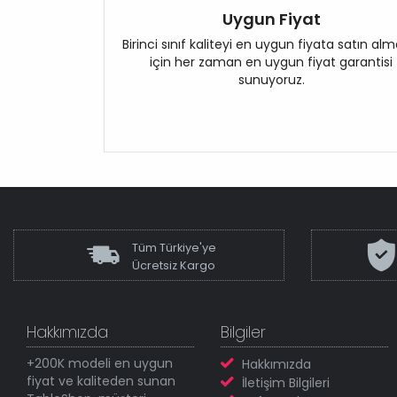
Uygun Fiyat
Birinci sınıf kaliteyi en uygun fiyata satın al
için her zaman en uygun fiyat garantisi
sunuyoruz.
Tüm Türkiye'ye
Ücretsiz Kargo
Hakkımızda
Bilgiler
+200K modeli en uygun
Hakkımızda
fiyat ve kaliteden sunan
İletişim Bilgileri