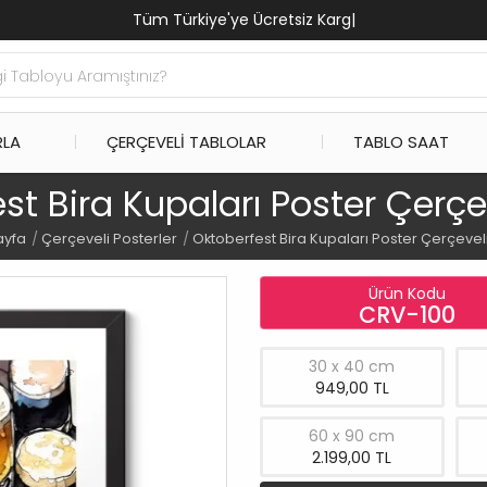
Tüm Türkiye'ye Ücretsiz Kargo
|
RLA
ÇERÇEVELI TABLOLAR
TABLO SAAT
st Bira Kupaları Poster Çerçe
ayfa
Çerçeveli Posterler
Oktoberfest Bira Kupaları Poster Çerçevel
Ürün Kodu
CRV-100
30 x 40 cm
949,00 TL
60 x 90 cm
2.199,00 TL