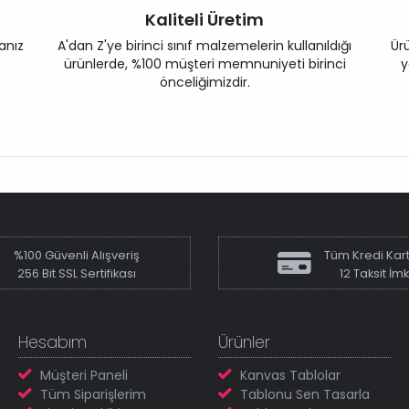
Kaliteli Üretim
manız
A'dan Z'ye birinci sınıf malzemelerin kullanıldığı
Ürü
ürünlerde, %100 müşteri memnuniyeti birinci
y
önceliğimizdir.
%100 Güvenli Alışveriş
Tüm Kredi Kart
256 Bit SSL Sertifikası
12 Taksit İm
Hesabım
Ürünler
Müşteri Paneli
Kanvas Tablolar
Tüm Siparişlerim
Tablonu Sen Tasarla