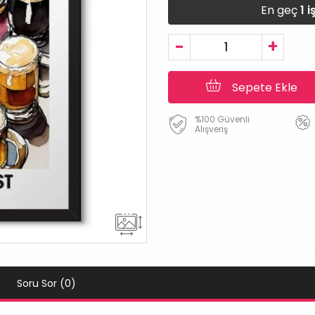
En geç
1 
-
+
Sepete Ekle
%100 Güvenli
Alışveriş
Soru Sor (0)