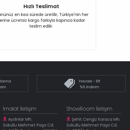
Hızlı Teslimat
nünüz en kısa sürede üretilir, Türkiye'nin her
erine ücretsiz kargo farkıyla kapınıza kadar
teslim edilir.
larına
Havale - Eft
kanı
%5 İndirim
İmalat İletişim
ShowRoom İletişim
Aydınlar Mh.
Şehit Cengiz Karaca Mh.
Sokullu Mehmet Paşa Cd.
Sokullu Mehmet Paşa Cd.