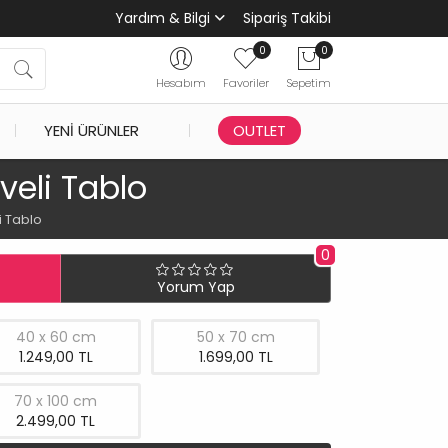
Yardım & Bilgi
Sipariş Takibi
0
0
Hesabım
Favoriler
Sepetim
YENI ÜRÜNLER
OUTLET
veli Tablo
i Tablo
0
Yorum Yap
40 x 60 cm
50 x 70 cm
1.249,00 TL
1.699,00 TL
70 x 100 cm
2.499,00 TL