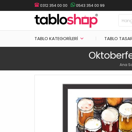
0312 354 00 00
0543 354 00 99
TABLO KATEGORILERI
TABLO TASA
Oktoberfe
Ana S