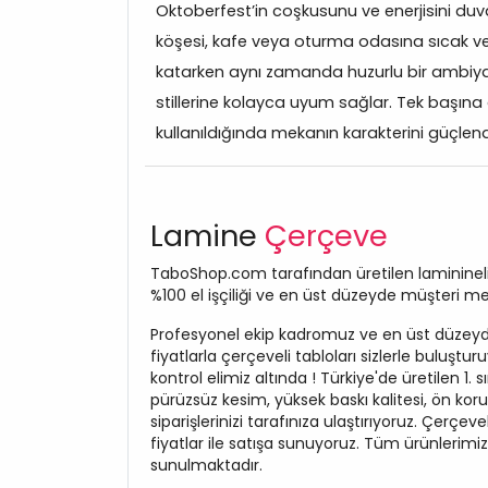
Oktoberfest’in coşkusunu ve enerjisini duva
köşesi, kafe veya oturma odasına sıcak ve d
katarken aynı zamanda huzurlu bir ambiya
stillerine kolayca uyum sağlar. Tek başına d
kullanıldığında mekanın karakterini güçlendir
Lamine
Çerçeve
TaboShop.com tarafından üretilen laminineli ç
%100 el işçiliği ve en üst düzeyde müşteri me
Profesyonel ekip kadromuz ve en üst düzeyde
fiyatlarla çerçeveli tabloları sizlerle buluş
kontrol elimiz altında ! Türkiye'de üretilen 1. s
pürüzsüz kesim, yüksek baskı kalitesi, ön koru
siparişlerinizi tarafınıza ulaştırıyoruz. Çerçev
fiyatlar ile satışa sunuyoruz. Tüm ürünlerimi
sunulmaktadır.