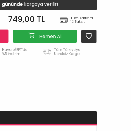
iş gününde
kargoya verilir!
749,00 TL
Tüm Kartlara
12 Taksit
Hemen Al
Havale/EFT'de
Tüm Türkiye'ye
%5 İndirim
Ücretsiz Kargo