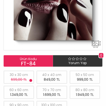
0
Ürün Kodu
FT-84
Yorum Yap
30 x 30 cm
40 x 40 cm
50 x 50 cm
699,00 TL
849,00 TL
999,00 TL
60 x 60 cm
70 x 70 cm
80 x 80 cm
1.349,00 TL
1.699,00 TL
1.949,00 TL
90 x 90 cm
100 x 100 cm