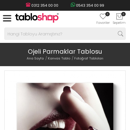
0312 354 00 00
0543 354 00 99
0
0
Favoriler
Sepetim
Ojeli Parmaklar Tablosu
Ana Sayfa
Kanvas Tablo
Fotoğraf Tabloları