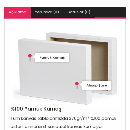
Açıklama
Yorumlar (0)
Soru Sor (0)
Pamuk Kumaş
Ahşap Şase
%100 Pamuk Kumaş
2
Tüm kanvas tablolarımızda 370gr/m
%100 pamuk
astarlı birinci sınıf sanatsal kanvas kumaşlar