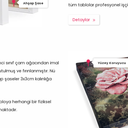
Ahşap Şase
tüm tablolar profesyonel işçilik
Detaylar
inci sınıf çam ağacından imal
Yüzey Koruyucu
tulmuş ve fırınlanmıştır. Nü
p şaseler 3x3cm kalınlığa
oya herhangi bir fiziksel
aktadır.