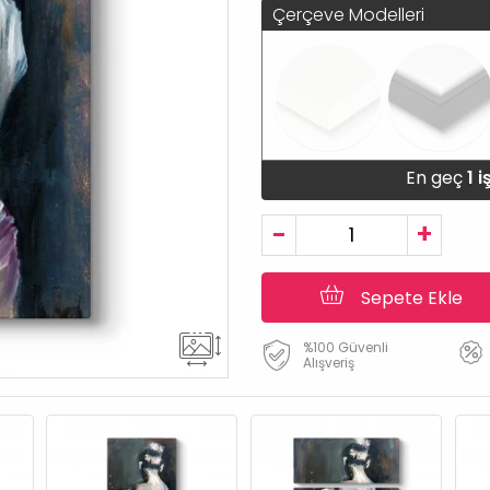
Çerçeve Modelleri
En geç
1 
-
+
Sepete Ekle
%100 Güvenli
Alışveriş