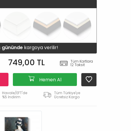
iş gününde
kargoya verilir!
749,00 TL
Tüm Kartlara
12 Taksit
Hemen Al
Havale/EFT'de
Tüm Türkiye'ye
%5 İndirim
Ücretsiz Kargo