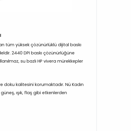
ı
 tüm yüksek çözünürlüklü dijital baskı
eldir. 2440 DPI baskı çözünürlüğüne
llanılmaz, su bazlı HP vivera mürekkepler
k ve doku kalitesini korumaktadır. Nü Kadın
üneş, ışık, flaş gibi etkenlerden