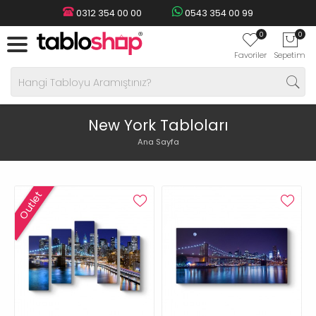
0312 354 00 00
0543 354 00 99
0
0
Favoriler
Sepetim
New York Tabloları
Ana Sayfa
Outlet