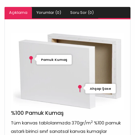
Açıklama
Yorumlar (0)
Soru Sor (0)
Pamuk Kumaş
Ahşap Şase
%100 Pamuk Kumaş
2
Tüm kanvas tablolarımızda 370gr/m
%100 pamuk
astarlı birinci sınıf sanatsal kanvas kumaşlar