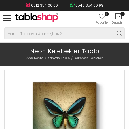
0312 354 00 00
0543 354 00 99
0
0
Favoriler
Sepetim
Neon Kelebekler Tablo
Ana Sayfa
Kanvas Tablo
Dekoratif Tablolar