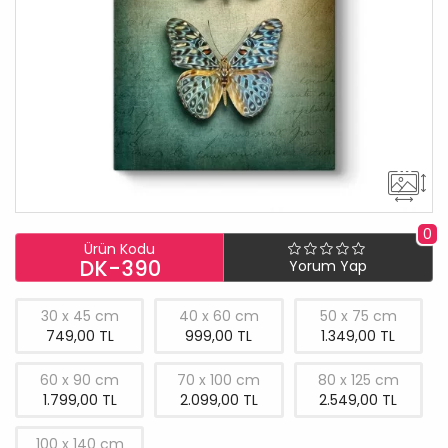
0
Ürün Kodu
DK-390
Yorum Yap
30 x 45 cm
40 x 60 cm
50 x 75 cm
749,00 TL
999,00 TL
1.349,00 TL
60 x 90 cm
70 x 100 cm
80 x 125 cm
1.799,00 TL
2.099,00 TL
2.549,00 TL
100 x 140 cm