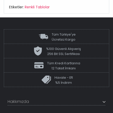
Etiketler:
Renkli Tablolar
Tüm Türkiye'ye
Ücretsiz Kargo
%100 Güvenli Alışveriş
256 Bit SSL Sertifikası
Tüm Kredi Kartlarına
12 Taksit İmkanı
Havale - Eft
%5 İndirim
Hakkımızda
+200K modeli en uygun fiyat ve kaliteden sunan