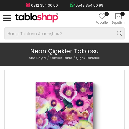
0312 354 00 00
0543 354 00 99
0
0
Favoriler
Sepetim
Neon Çiçekler Tablosu
Ana Sayfa
Kanvas Tablo
Çiçek Tabloları