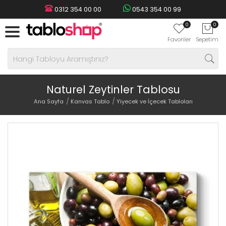
0312 354 00 00
0543 354 00 99
0
0
Favoriler
Sepetim
Naturel Zeytinler Tablosu
Ana Sayfa
Kanvas Tablo
Yiyecek ve İçecek Tabloları