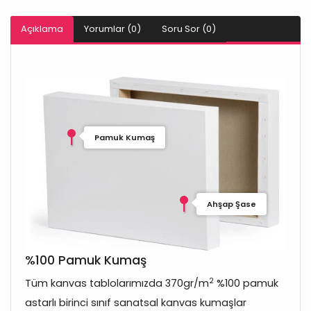
Açıklama
Yorumlar (0)
Soru Sor (0)
Pamuk Kumaş
Ahşap Şase
%100 Pamuk Kumaş
2
Tüm kanvas tablolarımızda 370gr/m
%100 pamuk
astarlı birinci sınıf sanatsal kanvas kumaşlar