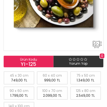
0
Ürün Kodu
YI-125
Yorum Yap
45 x 30 cm
60 x 40 cm
75 x 50 cm
749,00 TL
999,00 TL
1.349,00 TL
90 x 60 cm
100 x 70 cm
125 x 80 cm
1.799,00 TL
2.099,00 TL
2.549,00 TL
140 x 100 cm