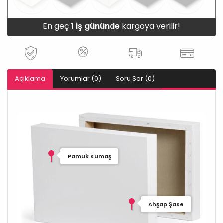
En geç
1 iş gününde
kargoya verilir!
Açıklama
Yorumlar (0)
Soru Sor (0)
Pamuk Kumaş
Ahşap Şase