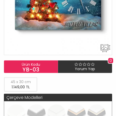
0
Ürün Kodu
YB-03
Yorum Yap
45 x 30 cm
1.149,00 TL
Çerçeve Modelleri