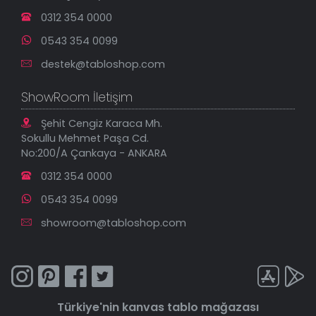
0312 354 0000
0543 354 0099
destek@tabloshop.com
ShowRoom İletişim
Şehit Cengiz Karaca Mh.
Sokullu Mehmet Paşa Cd.
No:200/A Çankaya - ANKARA
0312 354 0000
0543 354 0099
showroom@tabloshop.com
Türkiye'nin
kanvas tablo
mağazası