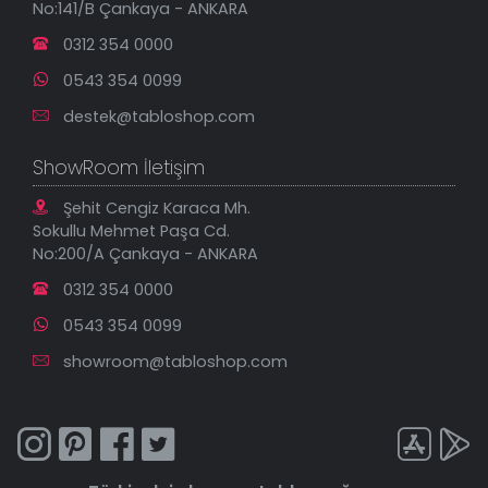
No:141/B Çankaya - ANKARA
İndirimli Tablolar
0312 354 0000
0543 354 0099
destek@tabloshop.com
ShowRoom İletişim
Şehit Cengiz Karaca Mh.
Sokullu Mehmet Paşa Cd.
No:200/A Çankaya - ANKARA
0312 354 0000
0543 354 0099
showroom@tabloshop.com