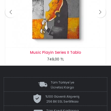
Music Playin Series II Tablo
749,00 TL
Tüm Türkiye'ye
Ücretsiz Kargo
%100 Güvenli Alışveriş
256 Bit SSL Sertifikası
Tüm Kredi Kartlarına