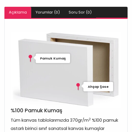
Açıklama
Yorumlar (0)
Soru Sor (0)
Pamuk Kumaş
Ahşap Şase
%100 Pamuk Kumaş
2
Tüm kanvas tablolarımızda 370gr/m
%100 pamuk
astarlı birinci sınıf sanatsal kanvas kumaşlar