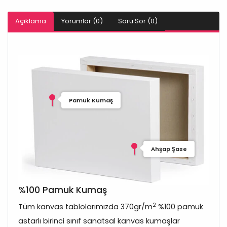
Açıklama
Yorumlar (0)
Soru Sor (0)
Pamuk Kumaş
Ahşap Şase
%100 Pamuk Kumaş
2
Tüm kanvas tablolarımızda 370gr/m
%100 pamuk
astarlı birinci sınıf sanatsal kanvas kumaşlar