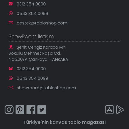
0312 354 0000
0543 354 0099
destek@tabloshop.com
ShowRoom İletişim
Şehit Cengiz Karaca Mh.
Sokullu Mehmet Paşa Cd.
No:200/A Çankaya - ANKARA
0312 354 0000
0543 354 0099
showroom@tabloshop.com
Türkiye'nin
kanvas tablo
mağazası