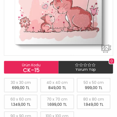
0
Ürün Kodu
CK-15
Yorum Yap
30 x 30 cm
40 x 40 cm
50 x 50 cm
699,00 TL
849,00 TL
999,00 TL
60 x 60 cm
70 x 70 cm
80 x 80 cm
1.349,00 TL
1.699,00 TL
1.949,00 TL
90 x 90 cm
100 x 100 cm