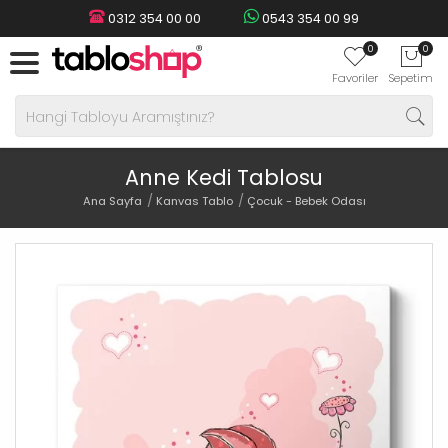
0312 354 00 00
0543 354 00 99
0
0
Favoriler
Sepetim
Anne Kedi Tablosu
Ana Sayfa
Kanvas Tablo
Çocuk - Bebek Odası