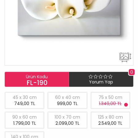
0
Ürün Kodu
FL-190
Yorum Yap
45 x 30 cm
60 x 40 cm
75 x 50 cm
749,00 TL
999,00 TL
1.349,00 TL
90 x 60 cm
100 x 70 cm
125 x 80 cm
1.799,00 TL
2.099,00 TL
2.549,00 TL
140 x 100 cm