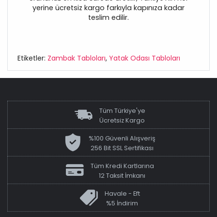
yerine ücretsiz kargo farkıyla kapınıza kadar
teslim edilir.
Etiketler:
Zambak Tabloları
,
Yatak Odası Tabloları
Tüm Türkiye'ye
Ücretsiz Kargo
%100 Güvenli Alışveriş
256 Bit SSL Sertifikası
Tüm Kredi Kartlarına
12 Taksit İmkanı
Havale - Eft
%5 İndirim