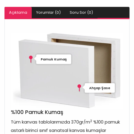
Açıklama
Yorumlar (0)
Soru Sor (0)
Pamuk Kumaş
Ahşap Şase
%100 Pamuk Kumaş
2
Tüm kanvas tablolarımızda 370gr/m
%100 pamuk
astarlı birinci sınıf sanatsal kanvas kumaşlar