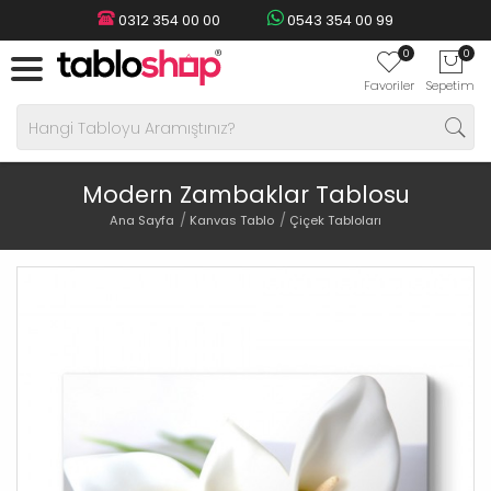
0312 354 00 00
0543 354 00 99
0
0
Favoriler
Sepetim
Modern Zambaklar Tablosu
Ana Sayfa
Kanvas Tablo
Çiçek Tabloları