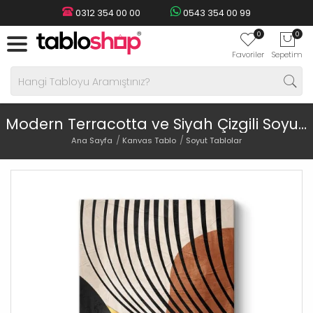
0312 354 00 00
0543 354 00 99
0
0
Favoriler
Sepetim
Modern Terracotta ve Siyah Çizgili Soyut Tablo
Ana Sayfa
Kanvas Tablo
Soyut Tablolar