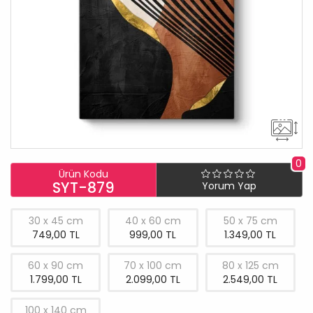
0
Ürün Kodu
SYT-879
Yorum Yap
30 x 45 cm
40 x 60 cm
50 x 75 cm
749,00 TL
999,00 TL
1.349,00 TL
60 x 90 cm
70 x 100 cm
80 x 125 cm
1.799,00 TL
2.099,00 TL
2.549,00 TL
100 x 140 cm