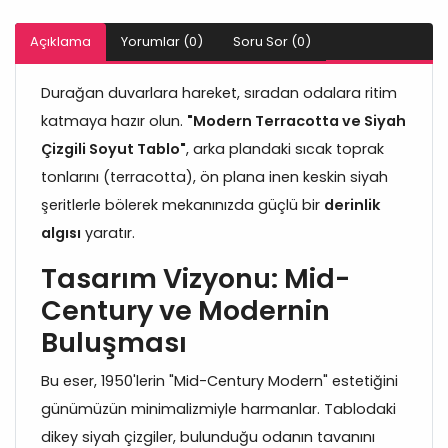
Açıklama
Yorumlar (0)
Soru Sor (0)
Durağan duvarlara hareket, sıradan odalara ritim
katmaya hazır olun.
"Modern Terracotta ve Siyah
Çizgili Soyut Tablo"
, arka plandaki sıcak toprak
tonlarını (terracotta), ön plana inen keskin siyah
şeritlerle bölerek mekanınızda güçlü bir
derinlik
algısı
yaratır.
Tasarım Vizyonu: Mid-
Century ve Modernin
Buluşması
Bu eser, 1950'lerin "Mid-Century Modern" estetiğini
günümüzün minimalizmiyle harmanlar. Tablodaki
dikey siyah çizgiler, bulunduğu odanın tavanını