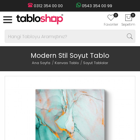
0312 354 00 00
0543 354 00 99
0
0
Favoriler
Sepetim
Modern Stil Soyut Tablo
Ana Sayfa
Kanvas Tablo
Soyut Tablolar