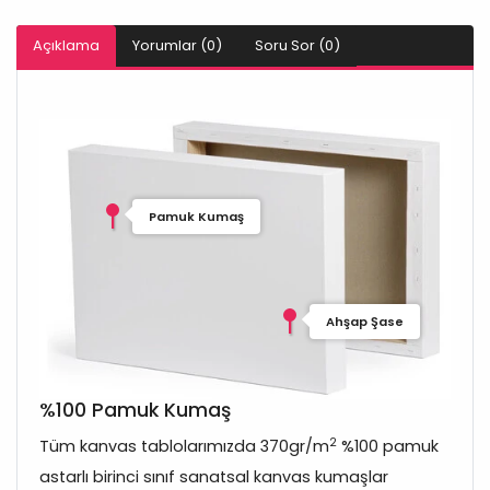
Açıklama
Yorumlar (0)
Soru Sor (0)
Pamuk Kumaş
Ahşap Şase
%100 Pamuk Kumaş
2
Tüm kanvas tablolarımızda 370gr/m
%100 pamuk
astarlı birinci sınıf sanatsal kanvas kumaşlar