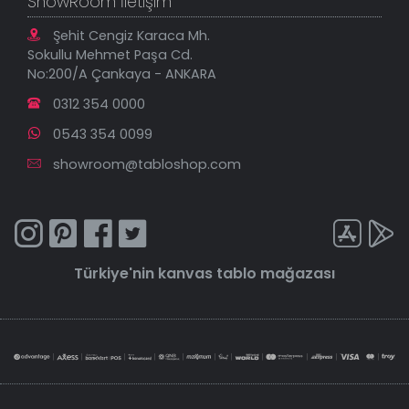
ShowRoom İletişim
Şehit Cengiz Karaca Mh.
Sokullu Mehmet Paşa Cd.
No:200/A Çankaya - ANKARA
0312 354 0000
0543 354 0099
showroom@tabloshop.com
Türkiye'nin
kanvas tablo
mağazası