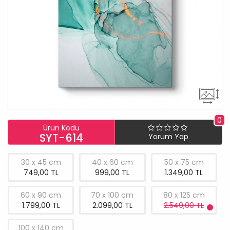
0
Ürün Kodu
SYT-614
Yorum Yap
30 x 45 cm
40 x 60 cm
50 x 75 cm
749,00 TL
999,00 TL
1.349,00 TL
60 x 90 cm
70 x 100 cm
80 x 125 cm
1.799,00 TL
2.099,00 TL
2.549,00 TL
100 x 140 cm