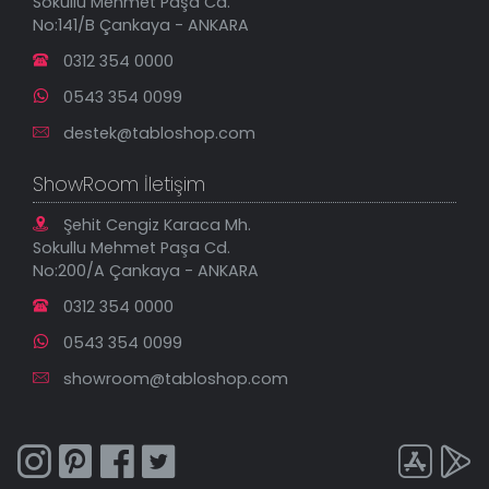
Sokullu Mehmet Paşa Cd.
En Çok Satılanlar
No:141/B Çankaya - ANKARA
İndirimli Tablolar
0312 354 0000
0543 354 0099
destek@tabloshop.com
ShowRoom İletişim
Şehit Cengiz Karaca Mh.
Sokullu Mehmet Paşa Cd.
No:200/A Çankaya - ANKARA
0312 354 0000
0543 354 0099
showroom@tabloshop.com