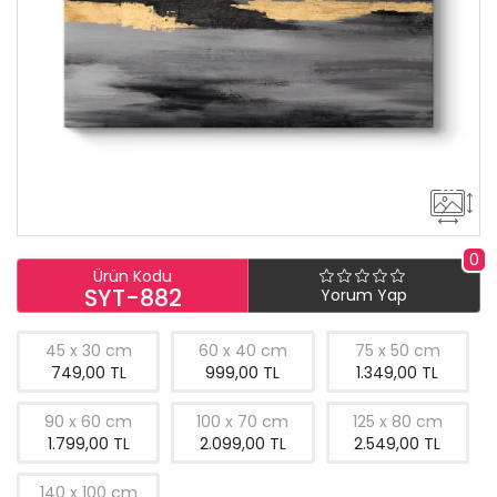
0
Ürün Kodu
SYT-882
Yorum Yap
45 x 30 cm
60 x 40 cm
75 x 50 cm
749,00 TL
999,00 TL
1.349,00 TL
90 x 60 cm
100 x 70 cm
125 x 80 cm
1.799,00 TL
2.099,00 TL
2.549,00 TL
140 x 100 cm