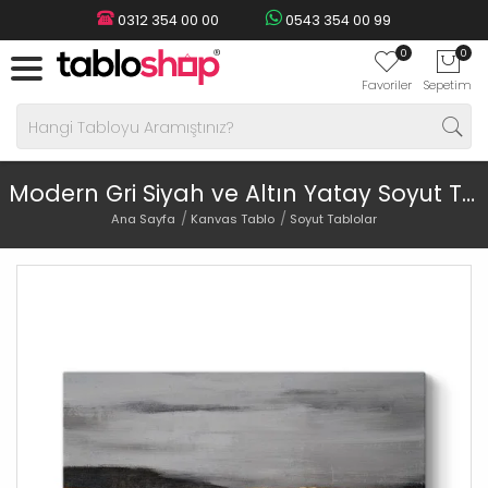
0312 354 00 00
0543 354 00 99
0
0
Favoriler
Sepetim
Modern Gri Siyah ve Altın Yatay Soyut Tablo
Ana Sayfa
Kanvas Tablo
Soyut Tablolar