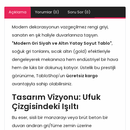
Açıklama
Yorumlar (0)
Soru Sor (0)
Modern dekorasyonun vazgeçilmez rengi griyi,
sanatın en şık haliyle duvarlarınıza taşıyın.
"Modern Gri Siyah ve Altın Yatay Soyut Tablo"
,
soğuk gri tonlarını, sıcak altın (gold) efektleriyle
dengeleyerek mekanınıza hem endüstriyel bir hava
hem de lüks bir dokunuş katıyor. Üstelik bu prestijli
görünüme, TabloShop'un
ücretsiz kargo
avantajıyla sahip olabilirsiniz.
Tasarım Vizyonu: Ufuk
Çizgisindeki Işıltı
Bu eser, sisli bir manzarayı veya brüt beton bir
duvarı andıran gri/füme zemin üzerine