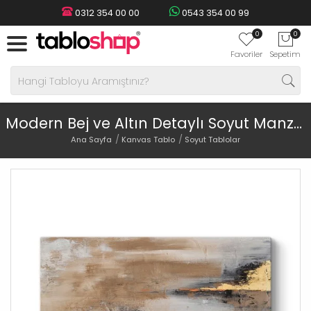
0312 354 00 00
0543 354 00 99
0
0
Favoriler
Sepetim
Modern Bej ve Altın Detaylı Soyut Manzara Tablosu
Ana Sayfa
Kanvas Tablo
Soyut Tablolar