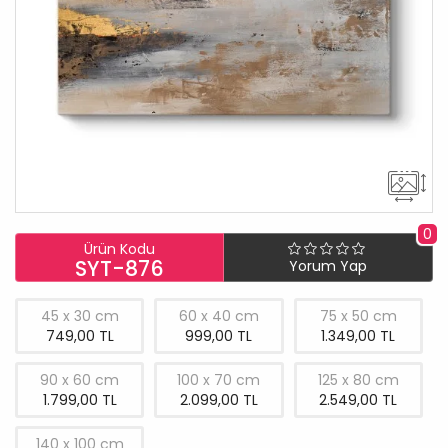
0
Ürün Kodu
SYT-876
Yorum Yap
45 x 30 cm
60 x 40 cm
75 x 50 cm
749,00 TL
999,00 TL
1.349,00 TL
90 x 60 cm
100 x 70 cm
125 x 80 cm
1.799,00 TL
2.099,00 TL
2.549,00 TL
140 x 100 cm