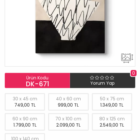
0
Ürün Kodu
DK-671
Yorum Yap
30 x 45 cm
40 x 60 cm
50 x 75 cm
749,00 TL
999,00 TL
1.349,00 TL
60 x 90 cm
70 x 100 cm
80 x 125 cm
1.799,00 TL
2.099,00 TL
2.549,00 TL
100 x 140 cm