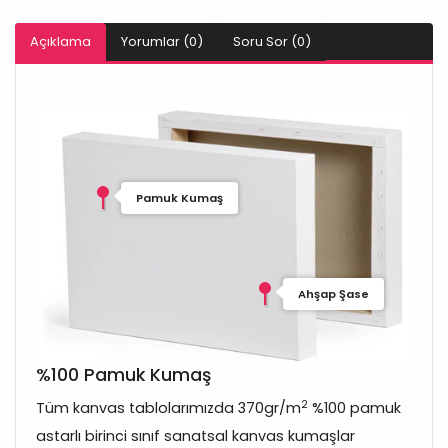
Açıklama
Yorumlar (0)
Soru Sor (0)
Pamuk Kumaş
Ahşap Şase
%100 Pamuk Kumaş
2
Tüm kanvas tablolarımızda 370gr/m
%100 pamuk
astarlı birinci sınıf sanatsal kanvas kumaşlar