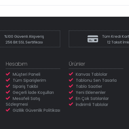
%100 Güvenli Alışveriş
Tüm Kredi Kart
256 Bit SSL Sertifikası
12 Taksit İm
Hesabım
Ürünler
Müşteri Paneli
Kanvas Tablolar
Tüm Siparişlerim
Tablonu Sen Tasarla
Sipariş Takibi
Tablo Saatler
Geçerli İade Koşulları
Yeni Eklenenler
Mesafeli Satış
En Çok Satılanlar
Sözleşmesi
İndirimli Tablolar
Gizlilik Güvenlik Politikası