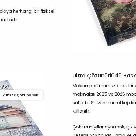
oya herhangi bir fiziksel
aktadır.
Ultra Çözünürlüklü Bask
Makina parkurumuzda bulunan
makinaları 2025 ve 2026 mod
Yüksek Çözünürlük
sahiptir. Solvent mürekkep ku
kullanılır.
Çok uzun yıllar aynı renk, ışı
Desenli At Kanvas Tablo ve diğ