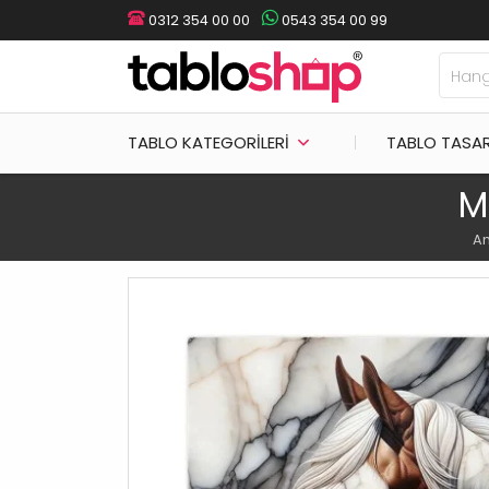
0312 354 00 00
0543 354 00 99
TABLO KATEGORILERI
TABLO TASA
M
An