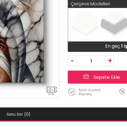
Çerçeve Modelleri
En geç
1 
-
+
Sepete Ekle
%100 Güvenli
Alışveriş
Soru Sor (0)