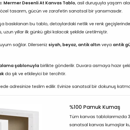
a:
Mermer Desenli At Kanvas Tablo
, asil duruşuyla yaşam alan
u özel tasarım, gücün ve zarafetin sanatsal bir yansımasıdır.
a baskılanan bu tablo, detaylardaki netlik ve renk geçişlerin
uzun yıllar ilk günkü gibi kalacak şekilde üretilmiştir.
 uyum sağlar. Dilerseniz
siyah, beyaz, antik altın
veya
antik 
izalama şablonuyla
birlikte gönderilir. Duvara asmaya hazır şeki
ak
da şık ve etkileyici bir tercihtir.
ede adresinize teslim edilir. Evinize sanatsal bir dokunuş katmak
%100 Pamuk Kumaş
Tüm kanvas tablolarımızda 
sanatsal kanvas kumaşlar kul