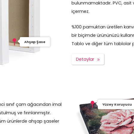
bulunmamaktadır. PVC, asit 
içermez.
%100 pamuktan üretilen kanva
bir biçimde ürününüzü kullan
Ahşap Şase
Tablo ve diğer tüm tablolar pro
Detaylar
inci sınıf çam ağacından imal
Yüzey Koruyucu
tulmuş ve fırınlanmıştır.
tüm ürünlerde ahşap şaseler