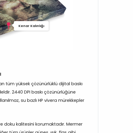
Kenar Kalınlığı
ı
 tüm yüksek çözünürlüklü dijital baskı
eldir. 2440 DPI baskı çözünürlüğüne
llanılmaz, su bazlı HP vivera mürekkepler
k ve doku kalitesini korumaktadır. Mermer
er tüm ürünler güneş, ışık, flaş gibi