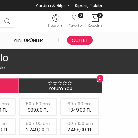
Yardım & Bilgi
Sipariş Takibi
0
0
Hesabım
Favoriler
Sepetim
YENI ÜRÜNLER
OUTLET
lo
blo
0
Yorum Yap
0 cm
50 x 50 cm
60 x 60 cm
 TL
999,00 TL
1.349,00 TL
0 cm
90 x 90 cm
100 x 100 cm
0 TL
2.249,00 TL
2.499,00 TL