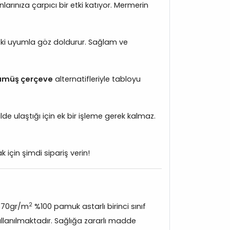
larınıza çarpıcı bir etki katıyor. Mermerin
deki uyumla göz doldurur. Sağlam ve
gümüş çerçeve
alternatifleriyle tabloyu
lde ulaştığı için ek bir işleme gerek kalmaz.
 için şimdi sipariş verin!
2
370gr/m
%100 pamuk astarlı birinci sınıf
lanılmaktadır. Sağlığa zararlı madde