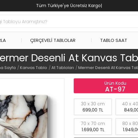
Tüm Türkiye'ye Ücretsiz Kargo
|
RLA
ÇERÇEVELI TABLOLAR
TABLO SAAT
ermer Desenli At Kanvas Tab
a Sayfa
Kanvas Tablo
At Tabloları
Mermer Desenli At Kanvas Ta
Ürün Kodu
AT-97
30 x 30 cm
40 x 4
699,00 TL
849,00
70 x 70 cm
80 x 8
1.699,00 TL
1.949,0