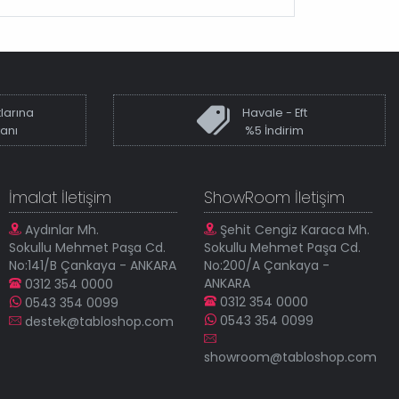
larına
Havale - Eft
kanı
%5 İndirim
İmalat İletişim
ShowRoom İletişim
Aydınlar Mh.
Şehit Cengiz Karaca Mh.
Sokullu Mehmet Paşa Cd.
Sokullu Mehmet Paşa Cd.
No:141/B Çankaya - ANKARA
No:200/A Çankaya -
ANKARA
0312 354 0000
0312 354 0000
0543 354 0099
0543 354 0099
destek@tabloshop.com
showroom@tabloshop.com