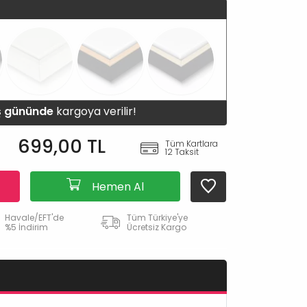
iş gününde
kargoya verilir!
699,00 TL
Tüm Kartlara
12 Taksit
Hemen Al
Havale/EFT'de
Tüm Türkiye'ye
%5 İndirim
Ücretsiz Kargo