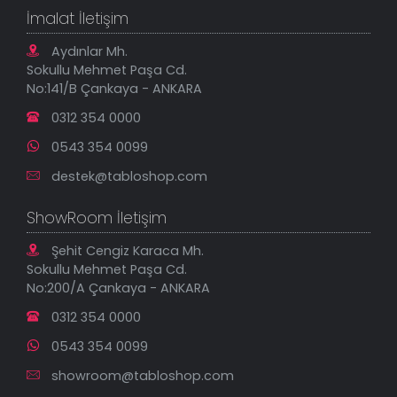
Kanvas Tablolar
Geçerli İade Koşulları
İmalat İletişim
Tablonu Sen Tasarla
Mesafeli Satış Sözleşmesi
Tablo Saatler
Gizlilik Güvenlik Politikası
Aydınlar Mh.
Yeni Eklenenler
Sokullu Mehmet Paşa Cd.
En Çok Satılanlar
No:141/B Çankaya - ANKARA
İndirimli Tablolar
0312 354 0000
0543 354 0099
destek@tabloshop.com
ShowRoom İletişim
Şehit Cengiz Karaca Mh.
Sokullu Mehmet Paşa Cd.
No:200/A Çankaya - ANKARA
0312 354 0000
0543 354 0099
showroom@tabloshop.com