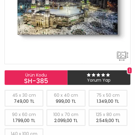
1
Ürün Kodu
SH-385
Yorum Yap
45 x 30 cm
60 x 40 cm
75 x 50 cm
749,00 TL
999,00 TL
1.349,00 TL
90 x 60 cm
100 x 70 cm
125 x 80 cm
1.799,00 TL
2.099,00 TL
2.549,00 TL
140 x 100 cm