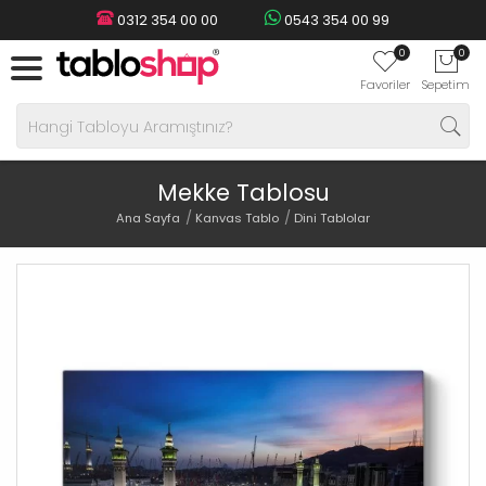
0312 354 00 00
0543 354 00 99
0
0
Favoriler
Sepetim
Mekke Tablosu
Ana Sayfa
Kanvas Tablo
Dini Tablolar