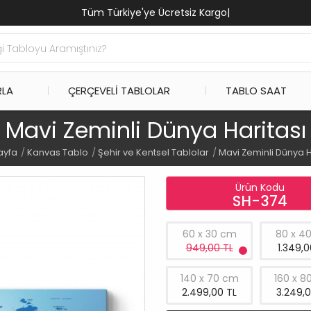
Tüm Türkiye'ye Ücretsiz Kargo
|
RLA
ÇERÇEVELI TABLOLAR
TABLO SAAT
Mavi Zeminli Dünya Haritası
ayfa
Kanvas Tablo
Şehir ve Kentsel Tablolar
Mavi Zeminli Dünya H
Ürün Kodu
SH-374
60 x 30 cm
80 x 4
949,00 TL
1.349,0
140 x 70 cm
160 x 8
2.499,00 TL
3.249,0