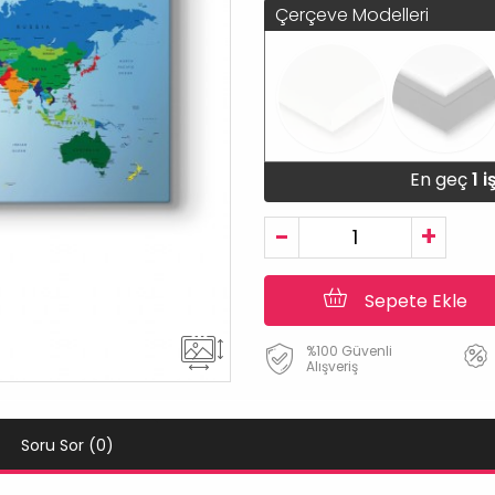
Çerçeve Modelleri
En geç
1 
-
+
Sepete Ekle
%100 Güvenli
Alışveriş
Soru Sor (0)