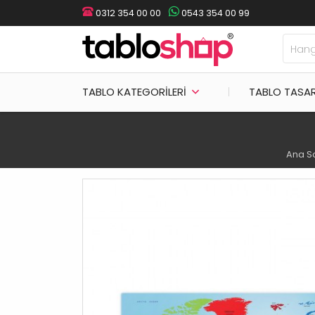
0312 354 00 00
0543 354 00 99
TABLO KATEGORILERI
TABLO TASA
Ana S