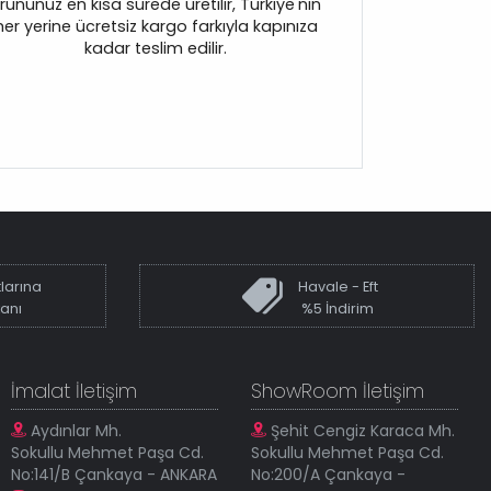
rününüz en kısa sürede üretilir, Türkiye'nin
her yerine ücretsiz kargo farkıyla kapınıza
kadar teslim edilir.
larına
Havale - Eft
kanı
%5 İndirim
İmalat İletişim
ShowRoom İletişim
Aydınlar Mh.
Şehit Cengiz Karaca Mh.
Sokullu Mehmet Paşa Cd.
Sokullu Mehmet Paşa Cd.
No:141/B Çankaya - ANKARA
No:200/A Çankaya -