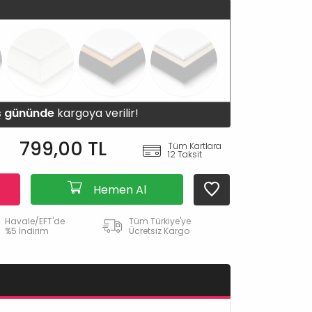
iş gününde
kargoya verilir!
799,00 TL
Tüm Kartlara
12 Taksit
Hemen Al
Havale/EFT'de
Tüm Türkiye'ye
%5 İndirim
Ücretsiz Kargo