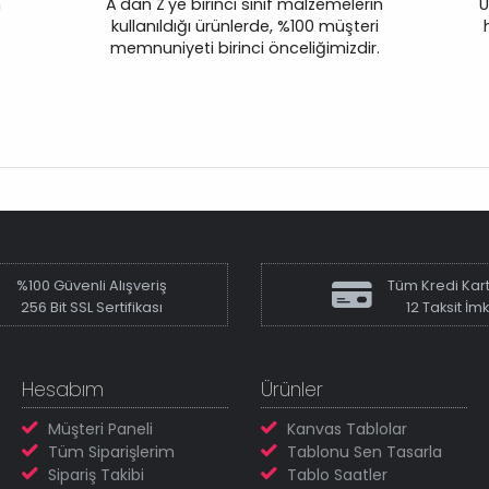
n
A'dan Z'ye birinci sınıf malzemelerin
Ü
kullanıldığı ürünlerde, %100 müşteri
memnuniyeti birinci önceliğimizdir.
%100 Güvenli Alışveriş
Tüm Kredi Kart
256 Bit SSL Sertifikası
12 Taksit İm
Hesabım
Ürünler
Müşteri Paneli
Kanvas Tablolar
Tüm Siparişlerim
Tablonu Sen Tasarla
Sipariş Takibi
Tablo Saatler