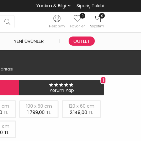
Yardım & Bilgi
Sipariş Takibi
0
0
Hesabım
Favoriler
Sepetim
YENI ÜRÜNLER
OUTLET
aritası
1
Yorum Yap
0 cm
100 x 50 cm
120 x 60 cm
0 TL
1.799,00 TL
2.149,00 TL
0 cm
0 TL