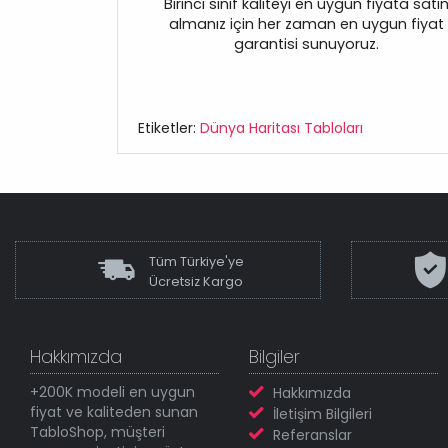
Birinci sınıf kaliteyi en uygun fiyata satı
almanız için her zaman en uygun fiyat
garantisi sunuyoruz.
Etiketler:
Dünya Haritası Tabloları
Tüm Türkiye'ye
Ücretsiz Kargo
Hakkımızda
Bilgiler
+200K modeli en uygun
Hakkımızda
fiyat ve kaliteden sunan
İletişim Bilgileri
TabloShop, müşteri
Referanslar