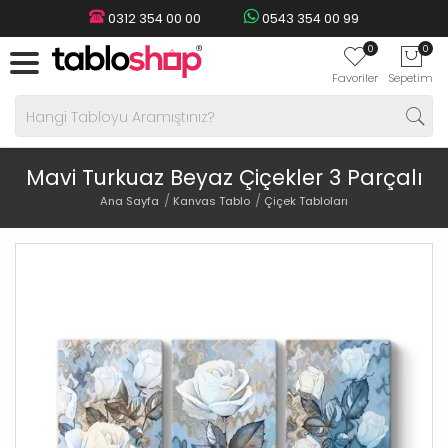
0312 354 00 00
0543 354 00 99
0
0
Favoriler
Sepetim
Mavi Turkuaz Beyaz Çiçekler 3 Parçalı
Ana Sayfa
Kanvas Tablo
Çiçek Tabloları