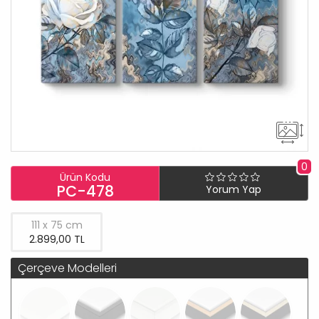
0
Ürün Kodu
PC-478
Yorum Yap
111 x 75 cm
2.899,00 TL
Çerçeve Modelleri