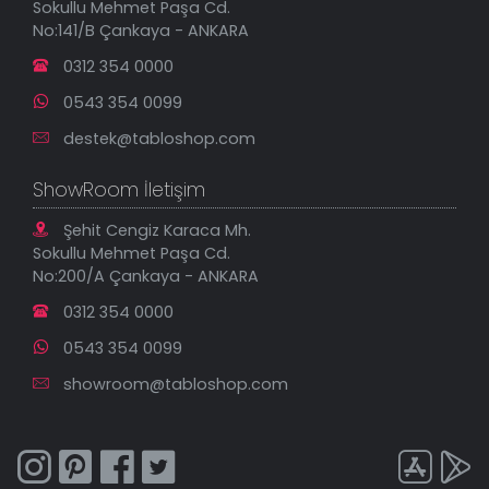
Sokullu Mehmet Paşa Cd.
En Çok Satılanlar
No:141/B Çankaya - ANKARA
İndirimli Tablolar
0312 354 0000
0543 354 0099
destek@tabloshop.com
ShowRoom İletişim
Şehit Cengiz Karaca Mh.
Sokullu Mehmet Paşa Cd.
No:200/A Çankaya - ANKARA
0312 354 0000
0543 354 0099
showroom@tabloshop.com