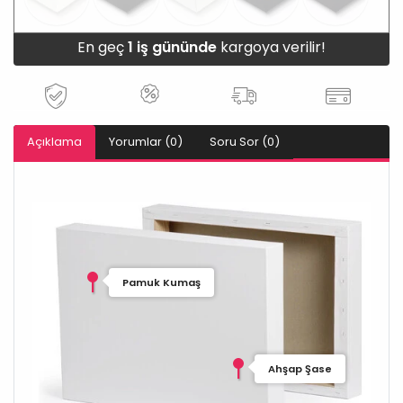
En geç
1 iş gününde
kargoya verilir!
Açıklama
Yorumlar (0)
Soru Sor (0)
Pamuk Kumaş
Ahşap Şase