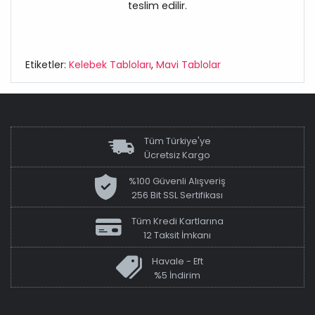
teslim edilir.
Etiketler:
Kelebek Tabloları
,
Mavi Tablolar
Tüm Türkiye'ye
Ücretsiz Kargo
%100 Güvenli Alışveriş
256 Bit SSL Sertifikası
Tüm Kredi Kartlarına
12 Taksit İmkanı
Havale - Eft
%5 İndirim