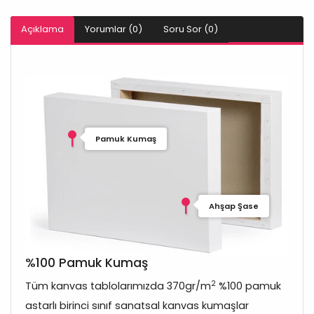
Açıklama
Yorumlar (0)
Soru Sor (0)
Pamuk Kumaş
Ahşap Şase
%100 Pamuk Kumaş
2
Tüm kanvas tablolarımızda 370gr/m
%100 pamuk
astarlı birinci sınıf sanatsal kanvas kumaşlar