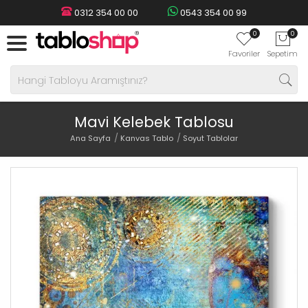
0312 354 00 00
0543 354 00 99
0
0
Favoriler
Sepetim
Mavi Kelebek Tablosu
Ana Sayfa
Kanvas Tablo
Soyut Tablolar