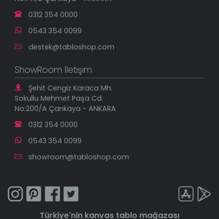
İndirimli Tablolar
0312 354 0000
0543 354 0099
destek@tabloshop.com
ShowRoom İletişim
Şehit Cengiz Karaca Mh.
Sokullu Mehmet Paşa Cd.
No:200/A Çankaya - ANKARA
0312 354 0000
0543 354 0099
showroom@tabloshop.com
Türkiye'nin
kanvas tablo
mağazası