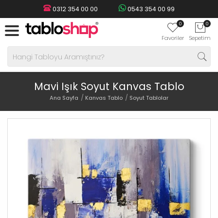
0312 354 00 00
0543 354 00 99
0
0
Favoriler
Sepetim
Mavi Işık Soyut Kanvas Tablo
Ana Sayfa
Kanvas Tablo
Soyut Tablolar